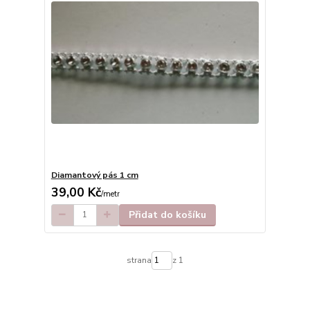
Diamantový pás 1 cm
39,00 Kč
/
metr
Přidat do košíku
strana
z 1