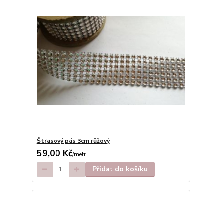
Štrasový pás 3cm růžový
59,00 Kč
/
metr
Přidat do košíku