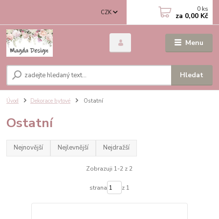
0
ks
CZK
za
0,00 Kč
Menu
Hledat
Úvod
Dekorace bytové
Ostatní
Ostatní
Nejnovější
Nejlevnější
Nejdražší
Zobrazuji 1-2 z 2
strana
z 1