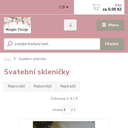
0
ks
CZK
za
0,00 Kč
Menu
Hledat
Úvod
Svatební skleničky
Svatební skleničky
Nejnovější
Nejlevnější
Nejdražší
Zobrazuji 1-9 z 9
strana
z 1