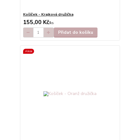
Košíček - Krajková družička
155,00 Kč
/
ks
Přidat do košíku
Akce