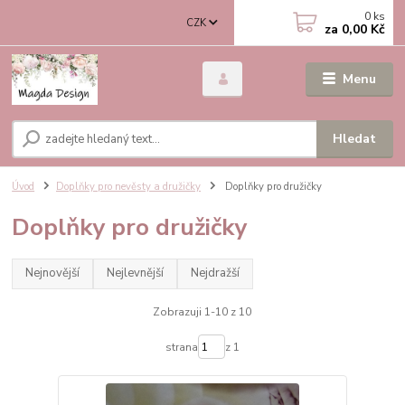
0
ks
CZK
za
0,00 Kč
Menu
Hledat
Úvod
Doplňky pro nevěsty a družičky
Doplňky pro družičky
Doplňky pro družičky
Nejnovější
Nejlevnější
Nejdražší
Zobrazuji 1-10 z 10
strana
z 1