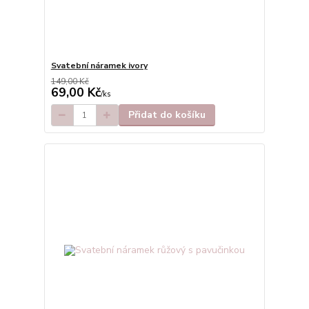
Svatební náramek ivory
149,00 Kč
69,00 Kč
/
ks
Přidat do košíku