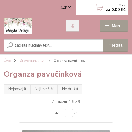
0
ks
CZK
za
0,00 Kč
Menu
Hledat
Úvod
Látky,organza,tyl,
Organza pavučinková
Organza pavučinková
Nejnovější
Nejlevnější
Nejdražší
Zobrazuji 1-9 z 9
strana
z 1