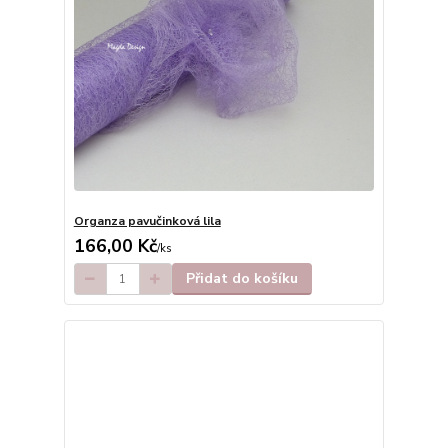
Organza pavučinková lila
166,00 Kč
/
ks
Přidat do košíku