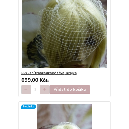
Luxusní francouzský závoj krajka
699,00 Kč
/
ks
Přidat do košíku
Novinka