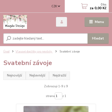
0
ks
CZK
za
0,00 Kč
Menu
Hledat
Úvod
Vlasové doplňky pro nevěsty
Svatební závoje
Svatební závoje
Nejnovější
Nejlevnější
Nejdražší
Zobrazuji 1-9 z 9
strana
z 1