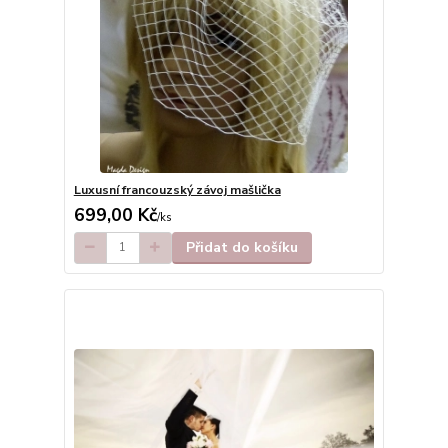
Luxusní francouzský závoj mašlička
699,00 Kč
/
ks
Přidat do košíku