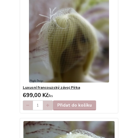
Luxusní francouzský závoj Pírka
699,00 Kč
/
ks
Přidat do košíku