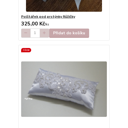
Polštářek pod prstýnky Růžičky
325,00 Kč
/
ks
Přidat do košíku
Akce