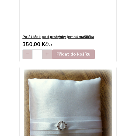
Polštářek pod prstýnky jemná mašlička
350,00 Kč
/
ks
Přidat do košíku