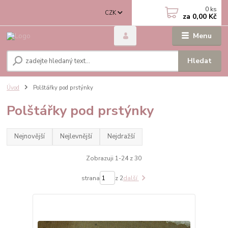
0
ks
CZK
za
0,00 Kč
Menu
Hledat
Úvod
Polštářky pod prstýnky
Polštářky pod prstýnky
Nejnovější
Nejlevnější
Nejdražší
Zobrazuji 1-24 z 30
strana
z 2
další