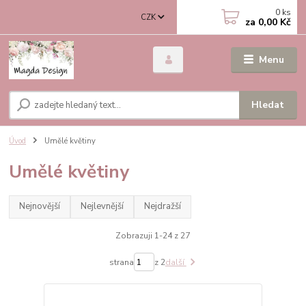
0
ks
CZK
za
0,00 Kč
Menu
Hledat
Úvod
Umělé květiny
Umělé květiny
Nejnovější
Nejlevnější
Nejdražší
Zobrazuji 1-24 z 27
strana
z 2
další