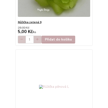
Růžička zelená 9
28,00 Kč
5,00 Kč
/
ks
Přidat do košíku