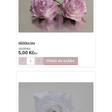
Růžička lila
10,00 Kč
5,00 Kč
/
ks
Přidat do košíku