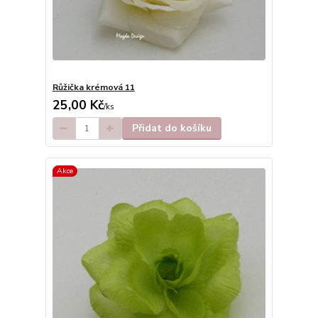
Růžička krémová 11
25,00 Kč
/
ks
Přidat do košíku
Akce