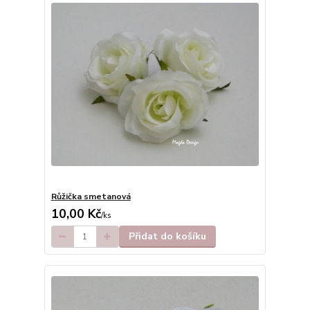
Růžička smetanová
10,00 Kč
/
ks
Přidat do košíku