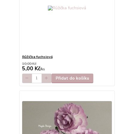
Růžička fuchsiová
10,00 Kč
5,00 Kč
/
ks
Přidat do košíku