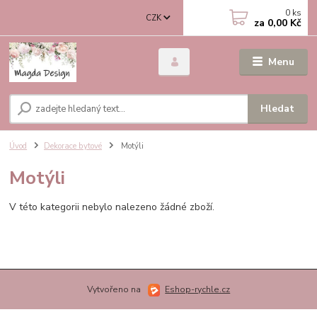
0
ks
CZK
za
0,00 Kč
Menu
Hledat
Úvod
Dekorace bytové
Motýli
Motýli
V této kategorii nebylo nalezeno žádné zboží.
Vytvořeno na
Eshop-rychle.cz