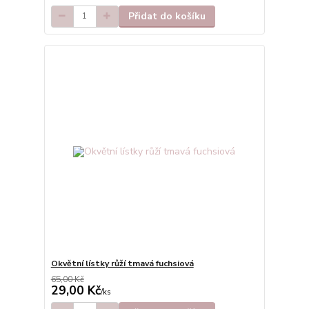
Přidat do košíku
Okvětní lístky růží tmavá fuchsiová
65,00 Kč
29,00 Kč
/
ks