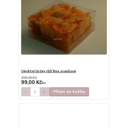
Okvětní lístky růží Box oranžová
155,00 Kč
99,00 Kč
/
ks
Přidat do košíku