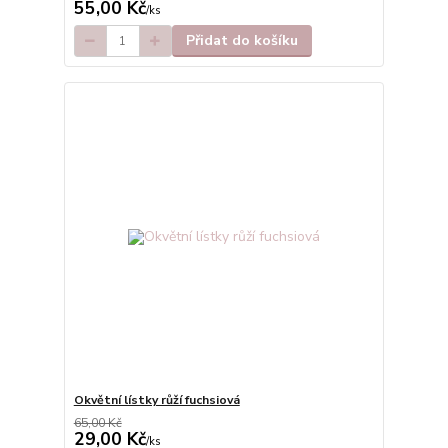
55,00 Kč
/
ks
Přidat do košíku
Okvětní lístky růží fuchsiová
65,00 Kč
29,00 Kč
/
ks