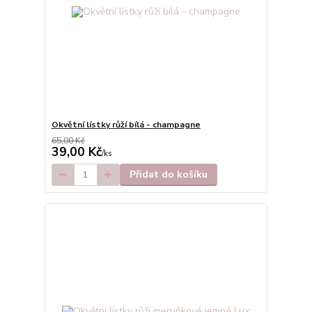
Okvětní lístky růží bílá - champagne
65,00 Kč
39,00 Kč
/
ks
Přidat do košíku