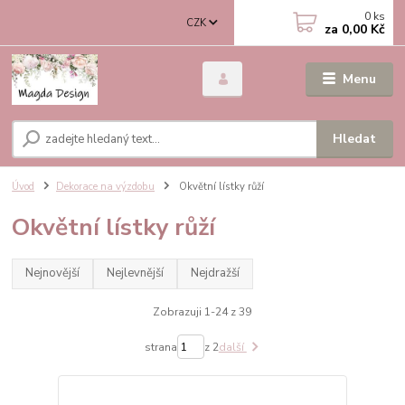
0
ks
CZK
za
0,00 Kč
Menu
Hledat
Úvod
Dekorace na výzdobu
Okvětní lístky růží
Okvětní lístky růží
Nejnovější
Nejlevnější
Nejdražší
Zobrazuji 1-24 z 39
strana
z 2
další