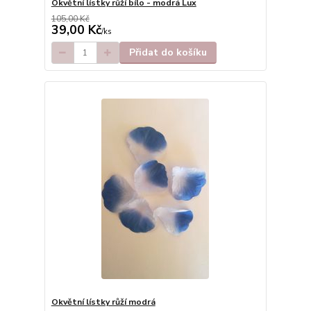
Okvětní lístky růží bílo - modrá Lux
105,00 Kč
39,00 Kč
/
ks
Přidat do košíku
Okvětní lístky růží modrá