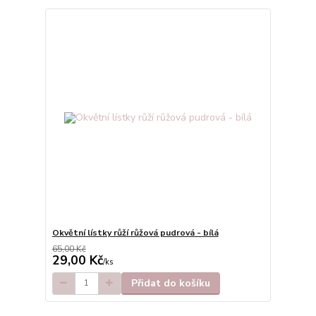
Okvětní lístky růží růžová pudrová - bílá
65,00 Kč
29,00 Kč
/
ks
Přidat do košíku