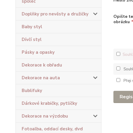
Heslo zn
společ
Doplňky pro nevěsty a družičky
Opište te
obrázku
Baby styl
Dívčí styl
Pásky a opasky
Souhl
Dekorace k obřadu
Souh
Dekorace na auta
Přeji
Bublifuky
Regis
Dárkové krabičky, pytlíčky
Dekorace na výzdobu
Fotoalba, oddací desky, dvd