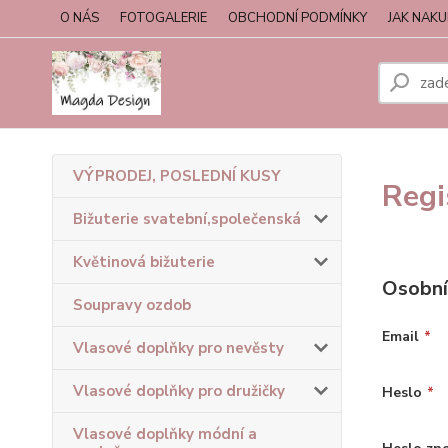
O NÁS
FOTOGALERIE
OBCHODNÍ PODMÍNKY
JAK NAK
VÝPRODEJ, POSLEDNÍ KUSY
Regi
Bižuterie svatební,společenská
Květinová bižuterie
Osobní
Soupravy ozdob
Email
*
Vlasové doplňky pro nevěsty
Vlasové doplňky pro družičky
Heslo
*
Vlasové doplňky módní a