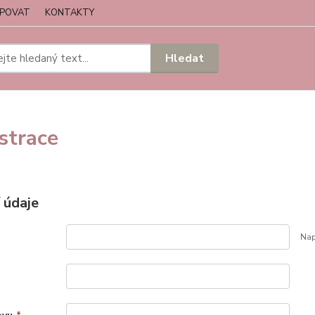
UPOVAT
KONTAKTY
Hledat
strace
 údaje
Nap