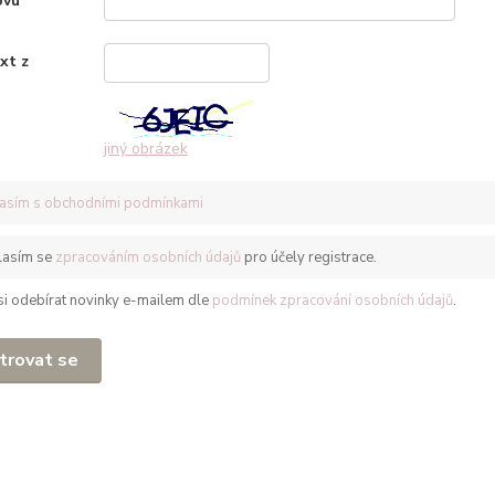
ovu
*
xt z
*
jiný obrázek
asím s obchodními podmínkami
lasím se
zpracováním osobních údajů
pro účely registrace.
 si odebírat novinky e-mailem dle
podmínek zpracování osobních údajů
.
trovat se