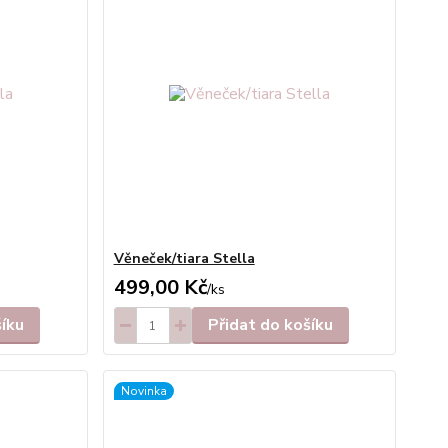
Věneček/tiara Stella
499,00 Kč
/
ks
šíku
Přidat do košíku
Novinka