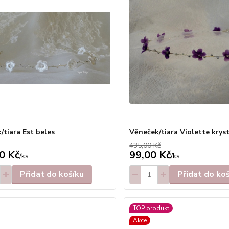
/tiara Est beles
Věneček/tiara Violette krys
435,00 Kč
0 Kč
99,00 Kč
/
ks
/
ks
Přidat do košíku
Přidat do ko
TOP produkt
Akce