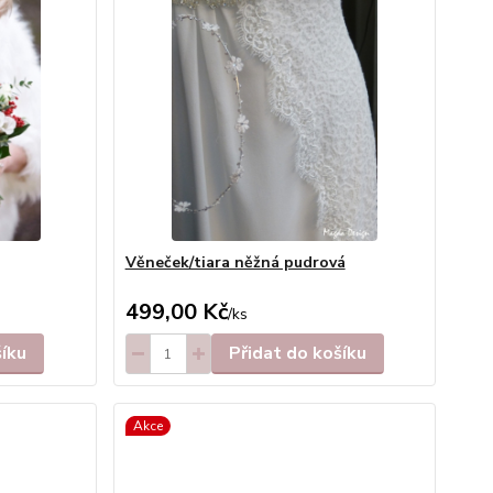
Věneček/tiara něžná pudrová
499,00 Kč
/
ks
šíku
Přidat do košíku
Akce