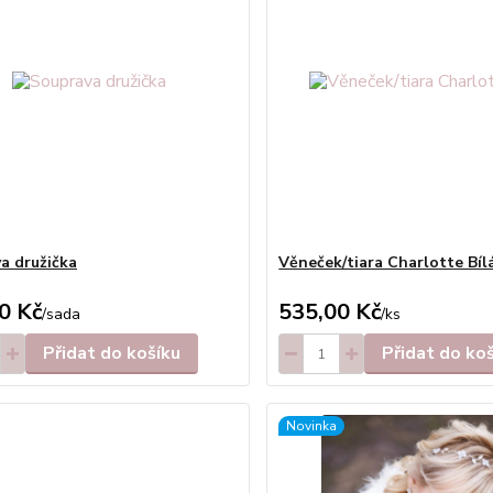
a družička
Věneček/tiara Charlotte Bíl
0 Kč
535,00 Kč
/
sada
/
ks
Přidat do košíku
Přidat do ko
Novinka