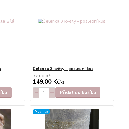
á
Čelenka 3 květy - poslední kus
379,00 Kč
149,00 Kč
/
ks
šíku
Přidat do košíku
Novinka