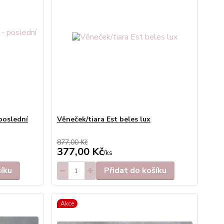
 poslední
Věneček/tiara Est beles lux
877,00 Kč
377,00 Kč
/
ks
šíku
Přidat do košíku
Akce