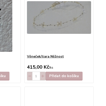
Věneček/tiara Něžnost
415,00 Kč
/
ks
šíku
Přidat do košíku