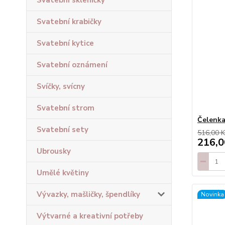
Svatební skleničky
Svatební krabičky
Svatební kytice
Svatební oznámení
Svíčky, svícny
Svatební strom
Čelenka
Svatební sety
516,00 K
216,0
Ubrousky
Umělé květiny
Vývazky, mašličky, špendlíky
Novinka
Výtvarné a kreativní potřeby