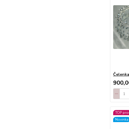
Čelenka
900,0
TOP pro
Novinka