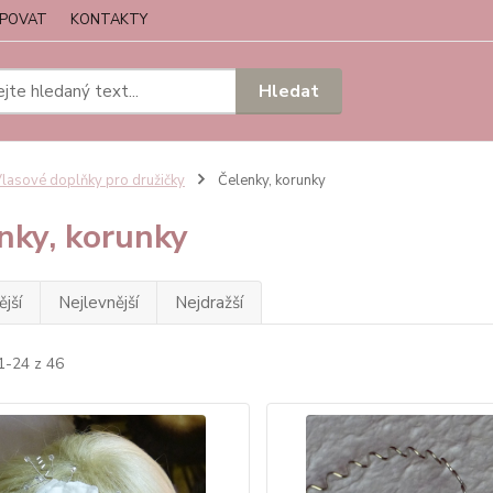
UPOVAT
KONTAKTY
Hledat
lasové doplňky pro družičky
Čelenky, korunky
nky, korunky
jší
Nejlevnější
Nejdražší
1-24 z 46