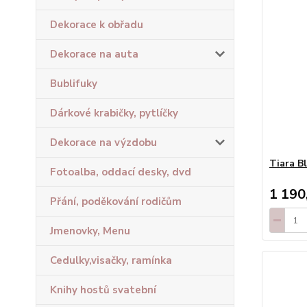
Dekorace k obřadu
Dekorace na auta
Bublifuky
Dárkové krabičky, pytlíčky
Dekorace na výzdobu
Tiara Bl
Fotoalba, oddací desky, dvd
1 190
Přání, poděkování rodičům
Jmenovky, Menu
Cedulky,visačky, ramínka
Knihy hostů svatební