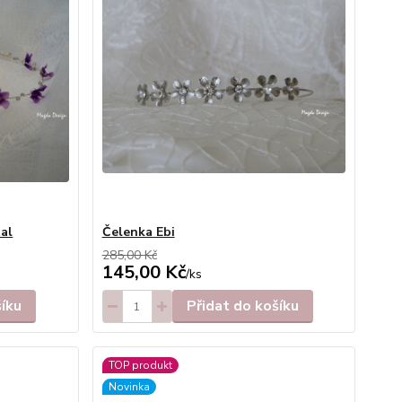
tal
Čelenka Ebi
285,00 Kč
145,00 Kč
/
ks
šíku
Přidat do košíku
TOP produkt
Novinka