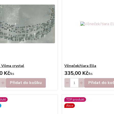
 Vilma crystal
Věneček/tiara Ella
0 Kč
335,00 Kč
/
ks
/
ks
Přidat do košíku
Přidat do ko
dukt
TOP produkt
Akce