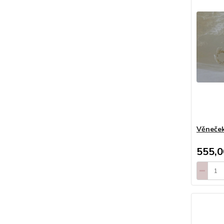
Věneček
555,0