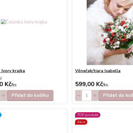
 Ivory krajka
Věneček/tiara Isabella
č
0 Kč
599,00 Kč
/
ks
/
ks
Přidat do košíku
Přidat do ko
TOP produkt
Akce