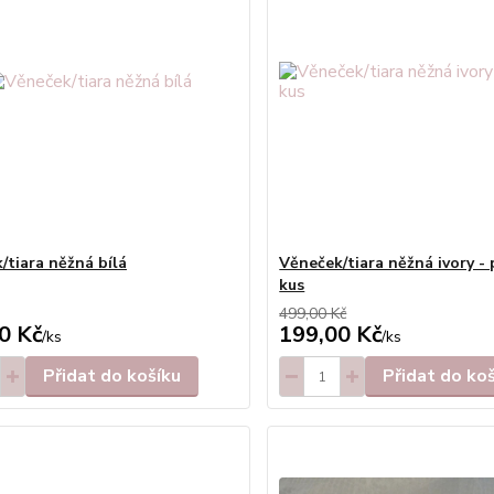
/tiara něžná bílá
Věneček/tiara něžná ivory -
kus
499,00 Kč
0 Kč
199,00 Kč
/
ks
/
ks
Přidat do košíku
Přidat do ko