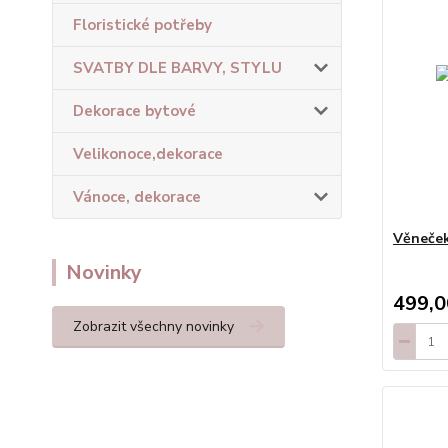
Floristické potřeby
SVATBY DLE BARVY, STYLU
Dekorace bytové
Velikonoce,dekorace
Vánoce, dekorace
Věneček
Novinky
499,0
Zobrazit všechny novinky