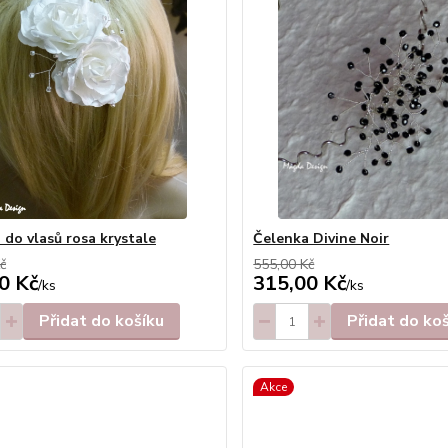
 do vlasů rosa krystale
Čelenka Divine Noir
č
555,00 Kč
0 Kč
315,00 Kč
/
ks
/
ks
Přidat do košíku
Přidat do ko
Akce