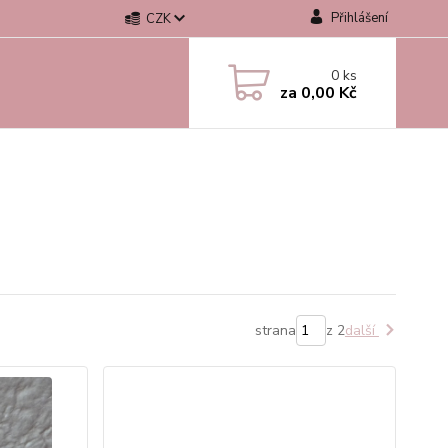
Přihlášení
CZK
0
ks
za
0,00 Kč
strana
z 2
další