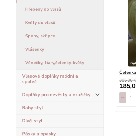
Hřebeny do vlasů
Květy do vlasů
Spony, skřipce
Vlásenky
Věnečky, tiary,čelenky-květy
Čelenka
Vlasové doplňky módní a
385,00 K
společ
185,0
Doplňky pro nevěsty a družičky
Baby styl
Dívčí styl
Pásky a opasky