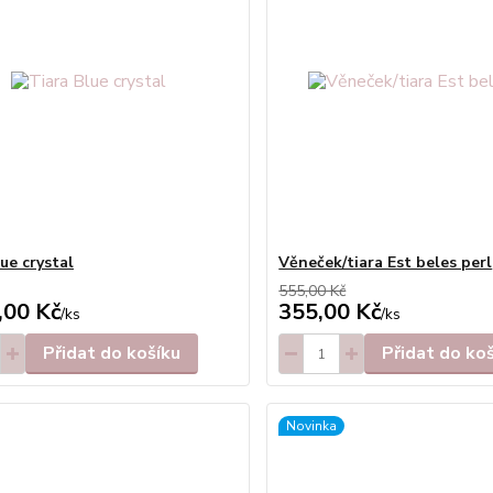
ue crystal
Věneček/tiara Est beles perl
555,00 Kč
,00 Kč
355,00 Kč
/
ks
/
ks
Přidat do košíku
Přidat do ko
Novinka