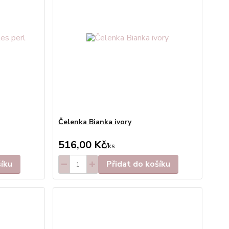
Čelenka Bianka ivory
516,00 Kč
/
ks
šíku
Přidat do košíku