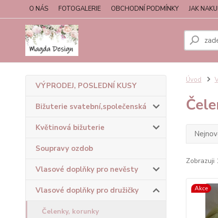
O NÁS
FOTOGALERIE
OBCHODNÍ PODMÍNKY
JAK NAK
Úvod
V
VÝPRODEJ, POSLEDNÍ KUSY
Čele
Bižuterie svatební,společenská
Květinová bižuterie
Nejnově
Soupravy ozdob
Zobrazuji 
Vlasové doplňky pro nevěsty
Akce
Vlasové doplňky pro družičky
Čelenky, korunky