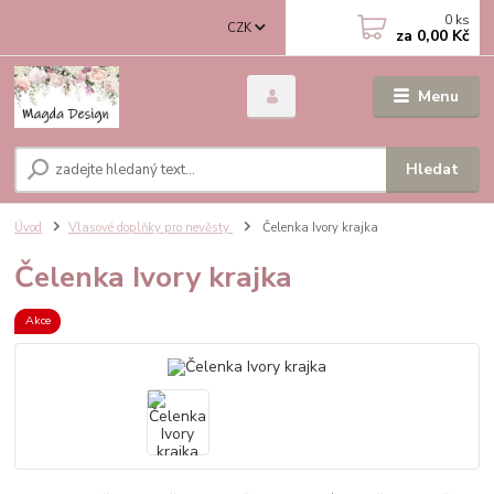
0
ks
CZK
za
0,00 Kč
Menu
Hledat
Úvod
Vlasové doplňky pro nevěsty
Čelenka Ivory krajka
Čelenka Ivory krajka
Akce