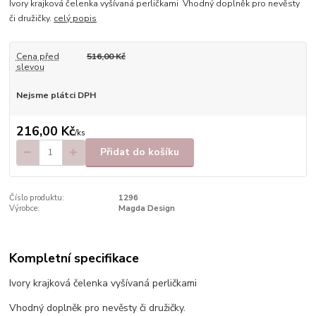
Ivory krajková čelenka vyšívaná perličkami Vhodný doplněk pro nevěsty
či družičky.
celý popis
Cena před
516,00 Kč
slevou
Nejsme plátci DPH
216,00 Kč
/
ks
Přidat do košíku
Číslo produktu:
1296
Výrobce:
Magda Design
Kompletní specifikace
Ivory krajková čelenka vyšívaná perličkami
Vhodný doplněk pro nevěsty či družičky.