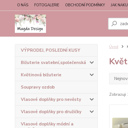
O NÁS
FOTOGALERIE
OBCHODNÍ PODMÍNKY
JAK NAK
Úvod
K
VÝPRODEJ, POSLEDNÍ KUSY
Květ
Bižuterie svatební,společenská
Květinová bižuterie
Nejnově
Soupravy ozdob
Zobrazuji 
Vlasové doplňky pro nevěsty
Vlasové doplňky pro družičky
Vlasové doplňky módní a