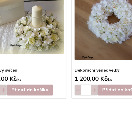
vý svícen
Dekorační věnec velký
,00 Kč
1 200,00 Kč
/
ks
/
ks
Přidat do košíku
Přidat do ko