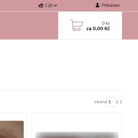
Přihlášení
CZK
0
ks
za
0,00 Kč
strana
z 1