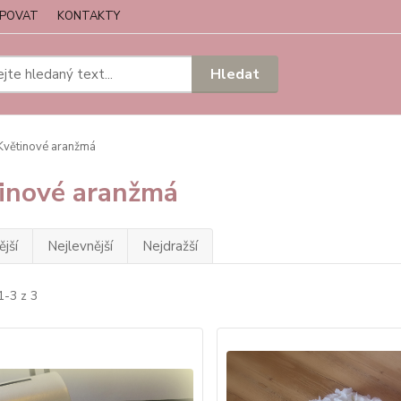
UPOVAT
KONTAKTY
Hledat
větinové aranžmá
inové aranžmá
jší
Nejlevnější
Nejdražší
1-3 z 3