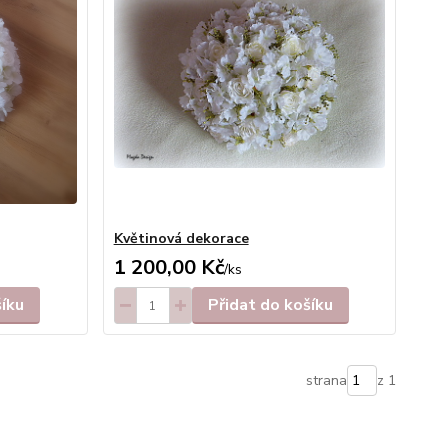
Květinová dekorace
1 200,00 Kč
/
ks
šíku
Přidat do košíku
strana
z 1