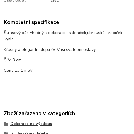
Číslo produktu:
1362
Kompletní specifikace
Štrasový pás vhodný k dekoracím skleniček,ubrousků, krabiček
,kytic,....
Krásný a elegantní doplněk Vaší svatební oslavy.
Šíře 3 cm.
Cena za 1 metr
Zboží zařazeno v kategoriích
Dekorace na výzdobu
Stuhy,prýmky,krajky