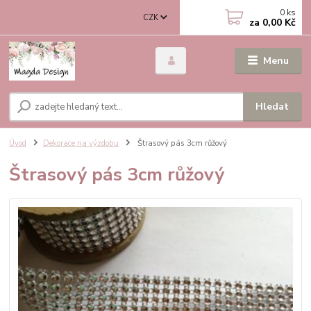
0
ks
CZK
za
0,00 Kč
Menu
Hledat
Úvod
Dekorace na výzdobu
Štrasový pás 3cm růžový
Štrasový pás 3cm růžový