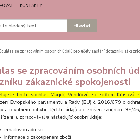
UPOVAT
KONTAKTY
Hledat
ouhlas se zpracováním osobních údajů pro účely zaslání dotazníku zákaznic
las se zpracováním osobních úda
zníku zákaznické spokojenosti
lujete tímto souhlas Magdě Vondrové, se sídlem Krasová 
ízení Evropského parlamentu a Rady (EU) č. 2016/679 o ochran
jů a o volném pohybu těchto údajů a o zrušení směrnice 95/46/
řízení“
), zpracovával/a následující osobní údaje:
emailovou adresu
informace o zakoupeném zboží