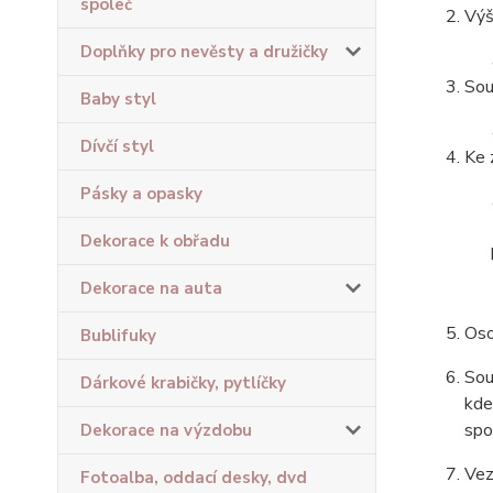
společ
Výš
Doplňky pro nevěsty a družičky
Sou
Baby styl
Dívčí styl
Ke 
Pásky a opasky
Dekorace k obřadu
Dekorace na auta
Oso
Bublifuky
Sou
Dárkové krabičky, pytlíčky
kde
spo
Dekorace na výzdobu
Vez
Fotoalba, oddací desky, dvd