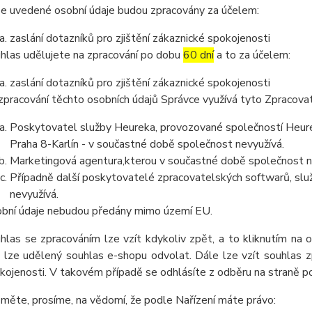
e uvedené osobní údaje budou zpracovány za účelem:
zaslání dotazníků pro zjištění zákaznické spokojenosti
hlas udělujete na zpracování po dobu
60 dní
a to za účelem:
zaslání dotazníků pro zjištění zákaznické spokojenosti
zpracování těchto osobních údajů Správce využívá tyto Zpracova
Poskytovatel služby Heureka, provozované společností Heurek
Praha 8-Karlín - v součastné době společnost nevyužívá.
Marketingová agentura,kterou v součastné době společnost n
Případně další poskytovatelé zpracovatelských softwarů, služ
nevyužívá.
bní údaje nebudou předány mimo území EU.
hlas se zpracováním lze vzít kdykoliv zpět, a to kliknutím na 
 lze udělený souhlas e-shopu odvolat. Dále lze vzít souhlas z
kojenosti. V takovém případě se odhlásíte z odběru na straně 
měte, prosíme, na vědomí, že podle Nařízení máte právo: