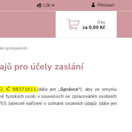
Přihlášení
CZK
0
ks
za
0,00 Kč
ké spokojenosti
jů pro účely zaslání
32, IČ 88371611,
(dále jen
„Správce“
), aby ve smyslu
ě fyzických osob v souvislosti se zpracováním osobních
ES (obecné nařízení o ochraně osobních údajů) (dále jen