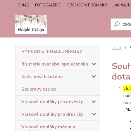
O NÁS
FOTOGALERIE
OBCHODNÍ PODMÍNKY
JAK NAK
Úvod
S
VÝPRODEJ, POSLEDNÍ KUSY
Souh
Bižuterie svatební,společenská
dota
Květinová bižuterie
Udě
Soupravy ozdob
nař
Vlasové doplňky pro nevěsty
úda
„Na
Vlasové doplňky pro družičky
Vlasové doplňky módní a