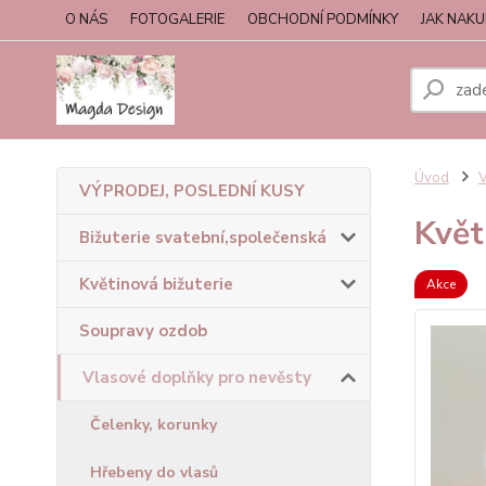
O NÁS
FOTOGALERIE
OBCHODNÍ PODMÍNKY
JAK NAK
Úvod
V
VÝPRODEJ, POSLEDNÍ KUSY
Květ
Bižuterie svatební,společenská
Květinová bižuterie
Akce
Soupravy ozdob
Vlasové doplňky pro nevěsty
Čelenky, korunky
Hřebeny do vlasů