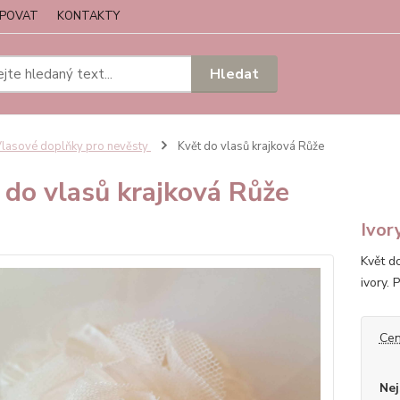
UPOVAT
KONTAKTY
Hledat
lasové doplňky pro nevěsty
Květ do vlasů krajková Růže
 do vlasů krajková Růže
Ivor
Květ d
ivory.
Cen
Nej