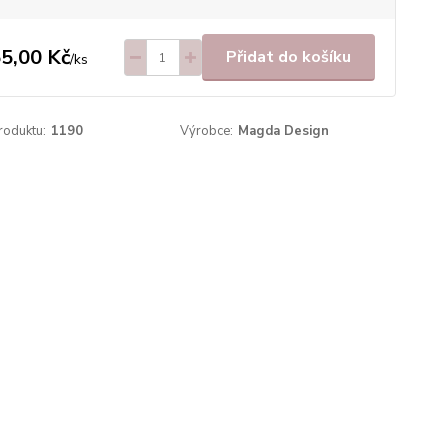
5,00 Kč
Přidat do košíku
/
ks
roduktu:
1190
Výrobce:
Magda Design