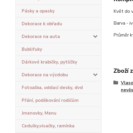
Květ do v
Pásky a opasky
Barva - iv
Dekorace k obřadu
Průměr k
Dekorace na auta
Bublifuky
Dárkové krabičky, pytlíčky
Zboží 
Dekorace na výzdobu
Vlaso
Fotoalba, oddací desky, dvd
nevě
Přání, poděkování rodičům
Jmenovky, Menu
Cedulky,visačky, ramínka