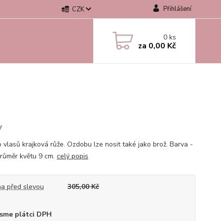
Přihlášení
CZK
0
ks
za
0,00 Kč
y
o vlasů krajková růže. Ozdobu lze nosit také jako brož. Barva -
 Průměr květu 9 cm.
celý popis
a před slevou
305,00 Kč
sme plátci DPH