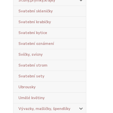
Stuhy,prýmky,krajky
Svatební skleničky
Svatební krabičky
Svatební kytice
Svatební oznámení
Svíčky, svícny
Svatební strom
Svatební sety
Ubrousky
Umělé květiny
Vývazky, mašličky, špendlíky