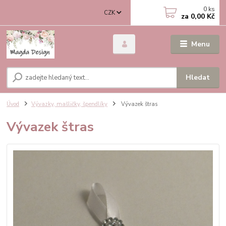
0
ks
CZK
za
0,00 Kč
Menu
Hledat
Úvod
Vývazky, mašličky, špendlíky
Vývazek štras
Vývazek štras