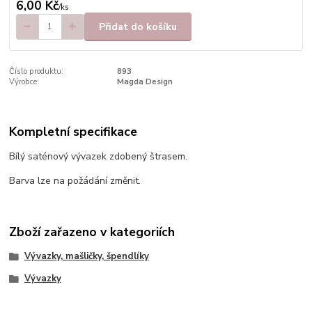
6,00 Kč
/
ks
Přidat do košíku
Číslo produktu:
893
Výrobce:
Magda Design
Kompletní specifikace
Bílý saténový vývazek zdobený štrasem.
Barva lze na požádání změnit.
Zboží zařazeno v kategoriích
Vývazky, mašličky, špendlíky
Vývazky