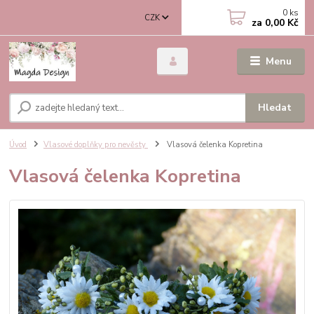
0
ks
CZK
za
0,00 Kč
Menu
Hledat
Úvod
Vlasové doplňky pro nevěsty
Vlasová čelenka Kopretina
Vlasová čelenka Kopretina