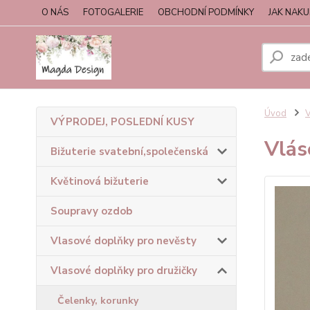
O NÁS
FOTOGALERIE
OBCHODNÍ PODMÍNKY
JAK NAK
Úvod
V
VÝPRODEJ, POSLEDNÍ KUSY
Vlás
Bižuterie svatební,společenská
Květinová bižuterie
Soupravy ozdob
Vlasové doplňky pro nevěsty
Vlasové doplňky pro družičky
Čelenky, korunky