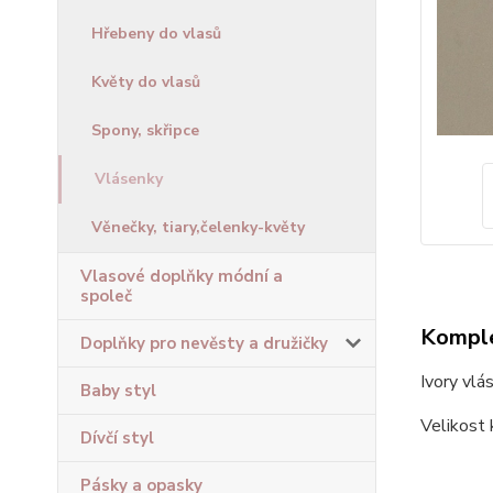
Hřebeny do vlasů
Květy do vlasů
Spony, skřipce
Vlásenky
Věnečky, tiary,čelenky-květy
Vlasové doplňky módní a
společ
Komple
Doplňky pro nevěsty a družičky
Ivory vl
Baby styl
Velikost 
Dívčí styl
Pásky a opasky