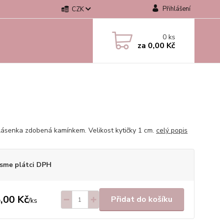
Přihlášení
CZK
0
ks
za
0,00 Kč
vlásenka zdobená kamínkem. Velikost kytičky 1 cm.
celý popis
sme plátci DPH
,00 Kč
Přidat do košíku
/
ks