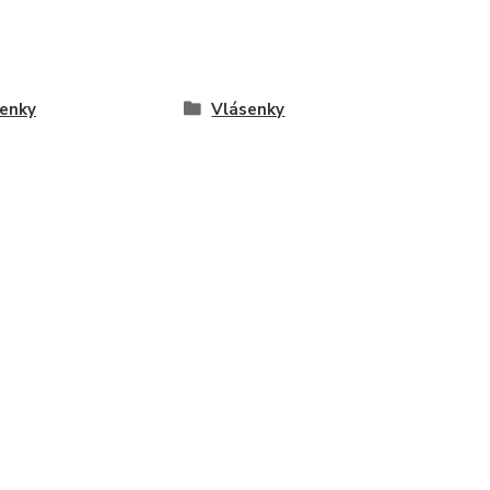
enky
Vlásenky