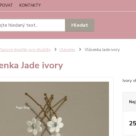
UPOVAT
KONTAKTY
Hledat
lasové doplňky pro družičky
Vlásenky
Vlásenka Jade ivory
enka Jade ivory
Ivory 
Nej
25