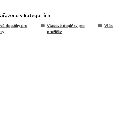
zařazeno v kategoriích
vé doplňky pro
Vlasové doplňky pro
Vlás
sty
družičky