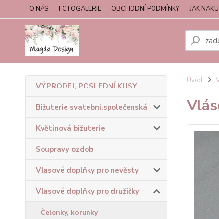
O NÁS
FOTOGALERIE
OBCHODNÍ PODMÍNKY
JAK NAK
Úvod
V
VÝPRODEJ, POSLEDNÍ KUSY
Vlás
Bižuterie svatební,společenská
Květinová bižuterie
Soupravy ozdob
Vlasové doplňky pro nevěsty
Vlasové doplňky pro družičky
Čelenky, korunky