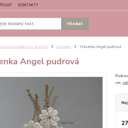
UPOVAT
KONTAKTY
Hledat
lasové doplňky pro družičky
Vlásenky
Vlásenka Angel pudrová
enka Angel pudrová
Pudrov
cm.
ce
Nej
27