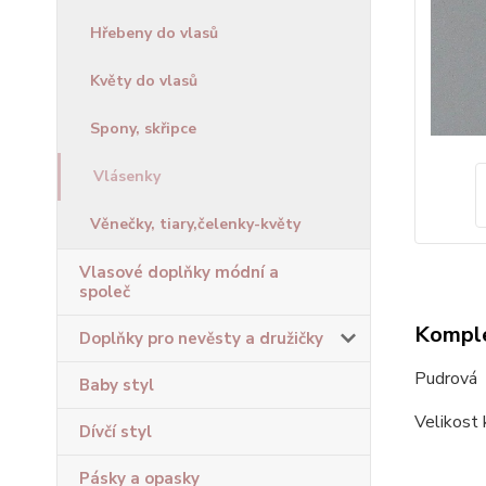
Hřebeny do vlasů
Květy do vlasů
Spony, skřipce
Vlásenky
Věnečky, tiary,čelenky-květy
Vlasové doplňky módní a
společ
Komple
Doplňky pro nevěsty a družičky
Pudrová 
Baby styl
Velikost 
Dívčí styl
Pásky a opasky