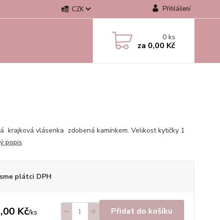
Přihlášení
CZK
0
ks
za
0,00 Kč
á krajková vlásenka zdobená kamínkem. Velikost kytičky 1
lý popis
sme plátci DPH
,00 Kč
Přidat do košíku
/
ks