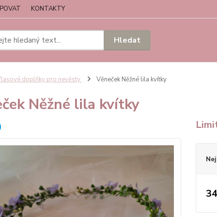
UPOVAT
KONTAKTY
Hledat
lasové doplňky pro nevěsty
Věneček Něžné lila kvítky
ček Něžné lila kvítky
Limi
Nej
34