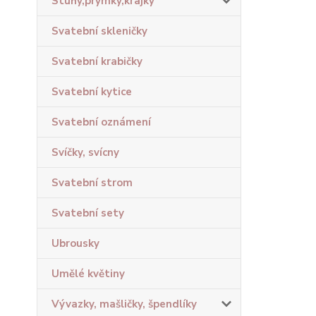
Stuhy,prýmky,krajky
Svatební skleničky
Svatební krabičky
Svatební kytice
Svatební oznámení
Svíčky, svícny
Svatební strom
Svatební sety
Ubrousky
Umělé květiny
Vývazky, mašličky, špendlíky