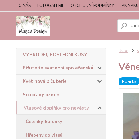
O NÁS
FOTOGALERIE
OBCHODNÍ PODMÍNKY
JAK NAK
Úvod
V
VÝPRODEJ, POSLEDNÍ KUSY
Věne
Bižuterie svatební,společenská
Květinová bižuterie
Novinka
Soupravy ozdob
Vlasové doplňky pro nevěsty
Čelenky, korunky
Hřebeny do vlasů