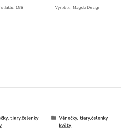
roduktu:
186
Výrobce:
Magda Design
čky, tiary,čelenky -
Věnečky, tiary,čelenky-
y
květy