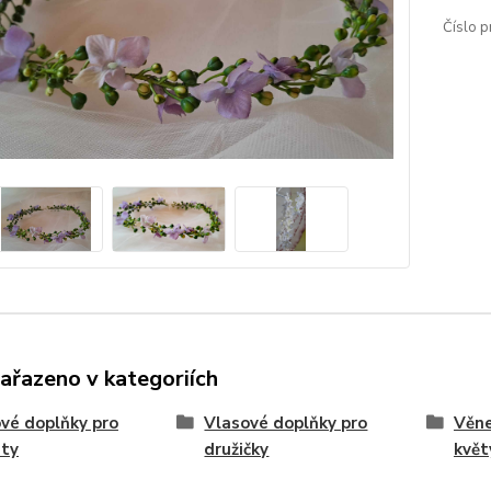
Číslo p
zařazeno v kategoriích
vé doplňky pro
Vlasové doplňky pro
Věne
sty
družičky
květ