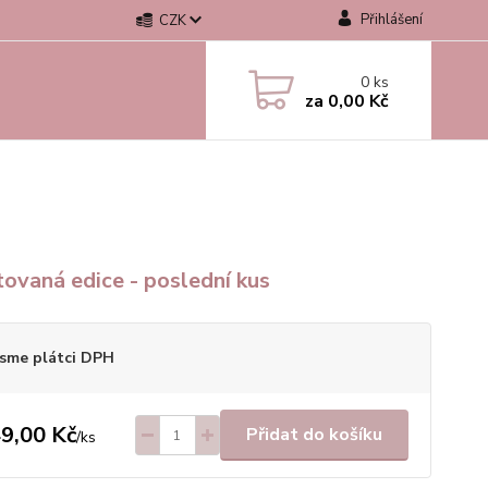
Přihlášení
CZK
0
ks
za
0,00 Kč
tovaná edice - poslední kus
sme plátci DPH
9,00 Kč
Přidat do košíku
/
ks