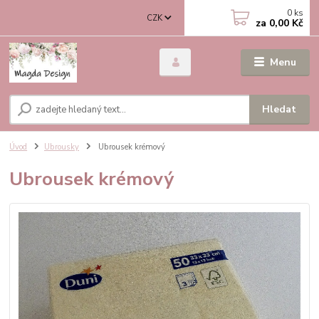
0
ks
CZK
za
0,00 Kč
Menu
Hledat
Úvod
Ubrousky
Ubrousek krémový
Ubrousek krémový