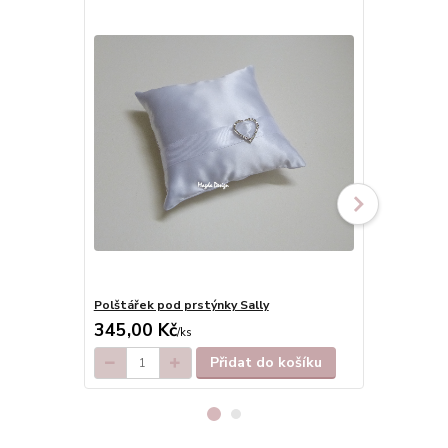
Polštářek pod prstýnky Sally
Kniha hostů 
345,00 Kč
450,00 K
/
ks
Přidat do košíku