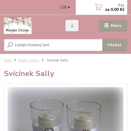
0
ks
CZK
za
0,00 Kč
Menu
Hledat
Úvod
Svíčky, svícny
Svícínek Sally
Svícínek Sally