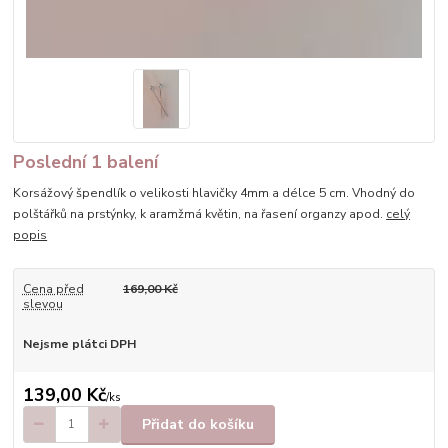
Poslední 1 balení
Korsážový špendlík o velikosti hlavičky 4mm a délce 5 cm. Vhodný do
polštářků na prstýnky, k aramžmá květin, na řasení organzy apod.
celý
popis
Cena před
169,00 Kč
slevou
Nejsme plátci DPH
139,00 Kč
/
ks
Přidat do košíku