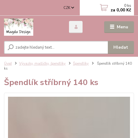
0
ks
CZK
za
0,00 Kč
Menu
Hledat
Úvod
Vývazky, mašličky, špendlíky
Špendlíky
Špendlík stříbrný 140
ks
Špendlík stříbrný 140 ks