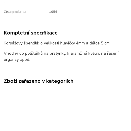
Číslo produktu:
1056
Kompletní specifikace
Korsážový špendlík o velikosti hlavičky 4mm a délce 5 cm.
Vhodný do polštářků na prstýnky, k aramžmá květin, na řasení
organzy apod.
Zboží zařazeno v kategoriích
VÝPRODEJ, POSLEDNÍ KUSY
Špendlíky