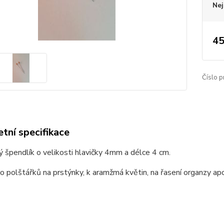
Nej
45
Číslo p
tní specifikace
 špendlík o velikosti hlavičky 4mm a délce 4 cm.
 polštářků na prstýnky, k aramžmá květin, na řasení organzy ap