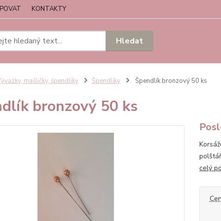
UPOVAT
KONTAKTY
Hledat
ývazky, mašličky, špendlíky
Špendlíky
Špendlík bronzový 50 ks
dlík bronzový 50 ks
Posl
Korsáž
polštá
celý p
Cen