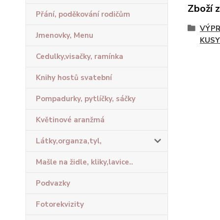
Zboží 
Přání, poděkování rodičům
VÝPR
Jmenovky, Menu
KUSY
Cedulky,visačky, ramínka
Knihy hostů svatební
Pompadurky, pytlíčky, sáčky
Květinové aranžmá
Látky,organza,tyl,
Mašle na židle, kliky,lavice..
Podvazky
Fotorekvizity