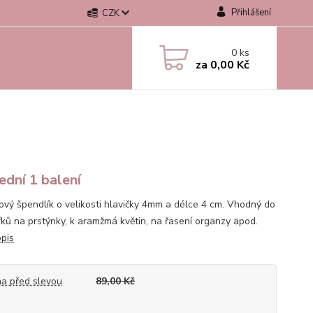
Přihlášení
CZK
0
ks
za
0,00 Kč
ední 1 balení
ový špendlík o velikosti hlavičky 4mm a délce 4 cm. Vhodný do
řků na prstýnky, k aramžmá květin, na řasení organzy apod.
opis
a před slevou
89,00 Kč