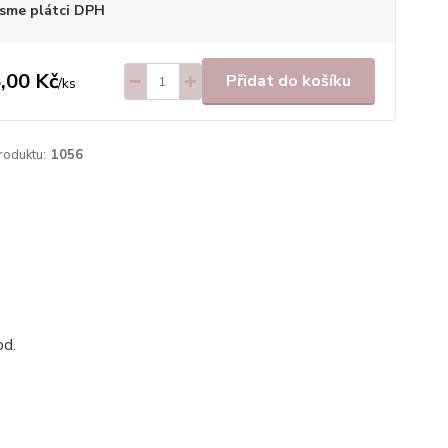
sme plátci DPH
,00 Kč
Přidat do košíku
/
ks
roduktu:
1056
od.