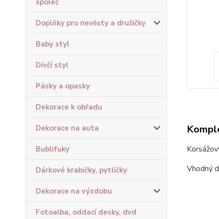
společ
Doplňky pro nevěsty a družičky
Baby styl
Dívčí styl
Pásky a opasky
Dekorace k obřadu
Komple
Dekorace na auta
Korsážový
Bublifuky
Vhodný do
Dárkové krabičky, pytlíčky
Dekorace na výzdobu
Fotoalba, oddací desky, dvd