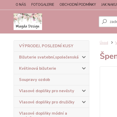
O NÁS
FOTOGALERIE
OBCHODNÍ PODMÍNKY
JAK NAK
Úvod
V
VÝPRODEJ, POSLEDNÍ KUSY
Špen
Bižuterie svatební,společenská
Květinová bižuterie
Soupravy ozdob
Vlasové doplňky pro nevěsty
Vlasové doplňky pro družičky
Vlasové doplňky módní a