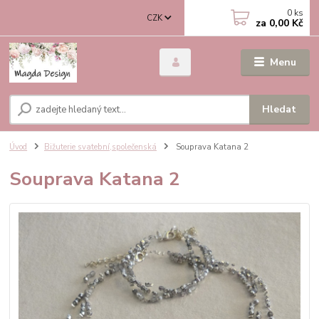
0
ks
CZK
za
0,00 Kč
Menu
Hledat
Úvod
Bižuterie svatební,společenská
Souprava Katana 2
Souprava Katana 2