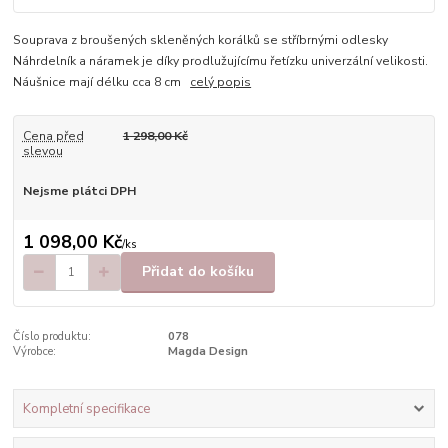
Souprava z broušených skleněných korálků se stříbrnými odlesky
Náhrdelník a náramek je díky prodlužujícímu řetízku univerzální velikosti.
Náušnice mají délku cca 8 cm
celý popis
Cena před
1 298,00 Kč
slevou
Nejsme plátci DPH
1 098,00 Kč
/
ks
Přidat do košíku
Číslo produktu:
078
Výrobce:
Magda Design
Kompletní specifikace