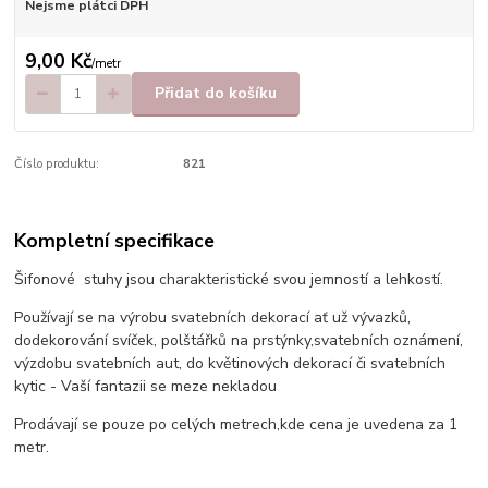
Nejsme plátci DPH
9,00 Kč
/
metr
Přidat do košíku
Číslo produktu:
821
Kompletní specifikace
Šifonové stuhy jsou charakteristické svou jemností a lehkostí.
Používají se na výrobu svatebních dekorací ať už vývazků,
dodekorování svíček, polštářků na prstýnky,svatebních oznámení,
výzdobu svatebních aut, do květinových dekorací či svatebních
kytic - Vaší fantazii se meze nekladou
Prodávají se pouze po celých metrech,kde cena je uvedena za 1
metr.