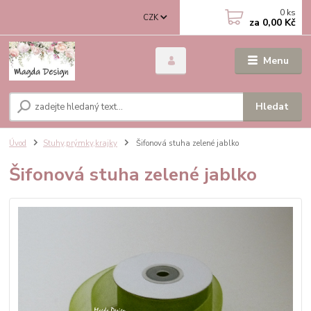
0
ks
CZK
za
0,00 Kč
Menu
Hledat
Úvod
Stuhy,prýmky,krajky
Šifonová stuha zelené jablko
Šifonová stuha zelené jablko