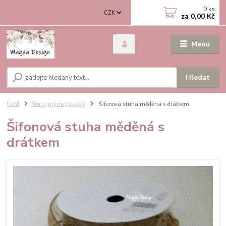
0
ks
CZK
za
0,00 Kč
Menu
Hledat
Úvod
Stuhy,prýmky,krajky
Šifonová stuha měděná s drátkem
Šifonová stuha měděná s
drátkem