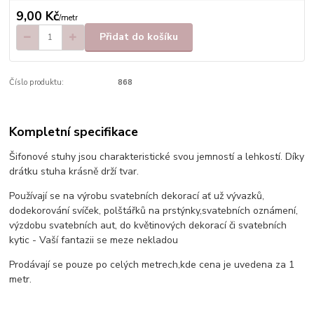
9,00 Kč
/
metr
Přidat do košíku
Číslo produktu:
868
Kompletní specifikace
Šifonové stuhy jsou charakteristické svou jemností a lehkostí. Díky
drátku stuha krásně drží tvar.
Používají se na výrobu svatebních dekorací ať už vývazků,
dodekorování svíček, polštářků na prstýnky,svatebních oznámení,
výzdobu svatebních aut, do květinových dekorací či svatebních
kytic - Vaší fantazii se meze nekladou
Prodávají se pouze po celých metrech,kde cena je uvedena za 1
metr.