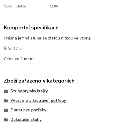
Číslo produktu:
1106
Kompletní specifikace
Krásná jemná stuha se zlatou nitkou ve vzoru.
Šíře 3,7 cm.
Cena za 1 metr
Zboží zařazeno v kategoriích
Stuhy,prýmky,krajky
Výtvarné a kreativní potřeby
Floristické potřeby
Dekorační stuhy