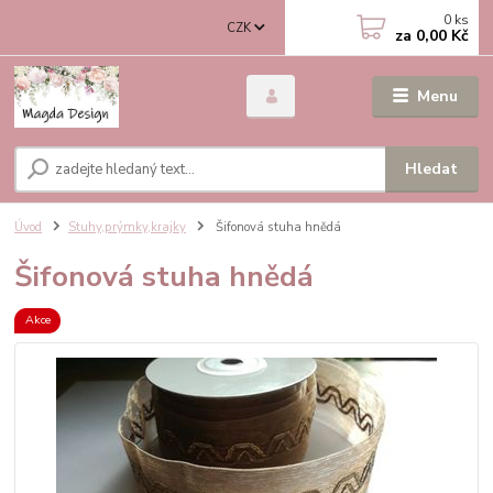
0
ks
CZK
za
0,00 Kč
Menu
Hledat
Úvod
Stuhy,prýmky,krajky
Šifonová stuha hnědá
Šifonová stuha hnědá
Akce