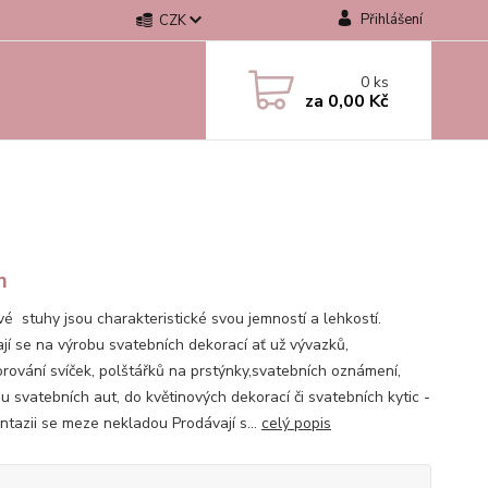
Přihlášení
CZK
0
ks
za
0,00 Kč
m
vé stuhy jsou charakteristické svou jemností a lehkostí.
ají se na výrobu svatebních dekorací ať už vývazků,
rování svíček, polštářků na prstýnky,svatebních oznámení,
u svatebních aut, do květinových dekorací či svatebních kytic -
antazii se meze nekladou Prodávají s...
celý popis