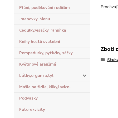
Prodávají
Přání, poděkování rodičům
Jmenovky, Menu
Cedulky,visačky, ramínka
Knihy hostů svatební
Zboží 
Pompadurky, pytlíčky, sáčky
Stuhy
Květinové aranžmá
Látky,organza,tyl,
Mašle na židle, kliky,lavice..
Podvazky
Fotorekvizity