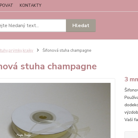
UPOVAT
KONTAKTY
Hledat
tuhy,prýmky,krajky
Šifonová stuha champagne
nová stuha champagne
3 m
Šifono
Použív
dodeko
výzdob
Vaší f