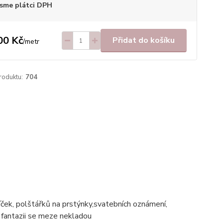
sme plátci DPH
00 Kč
Přidat do košíku
/
metr
roduktu:
704
íček, polštářků na prstýnky,svatebních oznámení,
í fantazii se meze nekladou