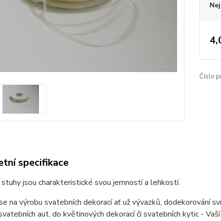
Nej
4,
Číslo p
tní specifikace
stuhy jsou charakteristické svou jemností a lehkostí.
 se na výrobu svatebních dekorací ať už vývazků, dodekorování sv
vatebních aut, do květinových dekorací či svatebních kytic - Vaš