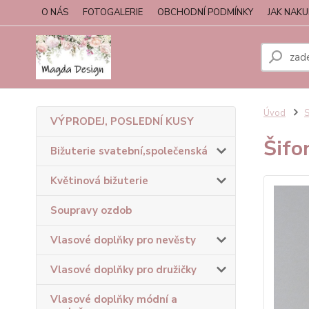
O NÁS
FOTOGALERIE
OBCHODNÍ PODMÍNKY
JAK NAK
Úvod
S
VÝPRODEJ, POSLEDNÍ KUSY
Šifo
Bižuterie svatební,společenská
Květinová bižuterie
Soupravy ozdob
Vlasové doplňky pro nevěsty
Vlasové doplňky pro družičky
Vlasové doplňky módní a