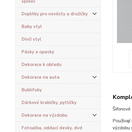
společ
Doplňky pro nevěsty a družičky
Baby styl
Dívčí styl
Pásky a opasky
Dekorace k obřadu
Dekorace na auta
Bublifuky
Komple
Dárkové krabičky, pytlíčky
Šifonové 
Dekorace na výzdobu
Používají
výzdobu s
Fotoalba, oddací desky, dvd