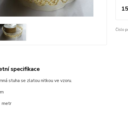
15
Číslo p
tní specifikace
mná stuha se zlatou nitkou ve vzoru.
cm
1 metr