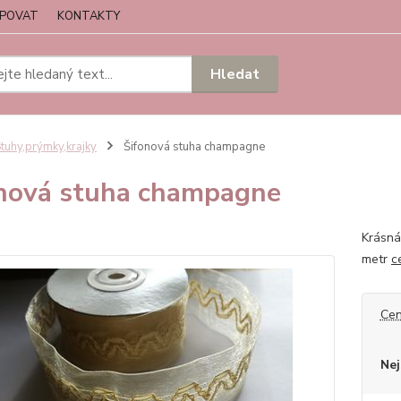
UPOVAT
KONTAKTY
Hledat
tuhy,prýmky,krajky
Šifonová stuha champagne
nová stuha champagne
Krásná
metr
c
Cen
Nej