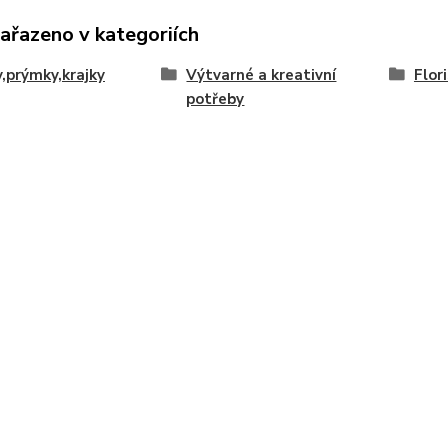
zařazeno v kategoriích
,prýmky,krajky
Výtvarné a kreativní
Flor
potřeby