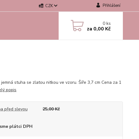
Přihlášení
CZK
0
ks
za
0,00 Kč
 jemná stuha se zlatou nitkou ve vzoru. Šíře 3,7 cm Cena za 1
elý popis
a před slevou
25,00 Kč
sme plátci DPH