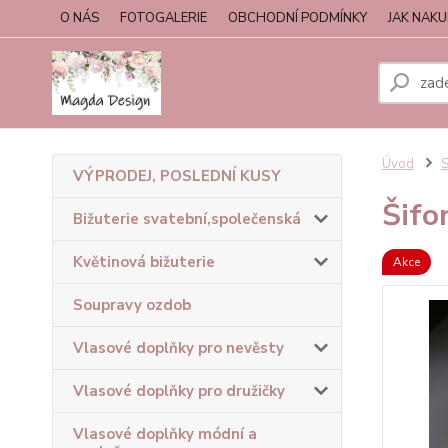
O NÁS
FOTOGALERIE
OBCHODNÍ PODMÍNKY
JAK NAK
Úvod
S
VÝPRODEJ, POSLEDNÍ KUSY
Šifo
Bižuterie svatební,společenská
Květinová bižuterie
Akce
Soupravy ozdob
Vlasové doplňky pro nevěsty
Vlasové doplňky pro družičky
Vlasové doplňky módní a