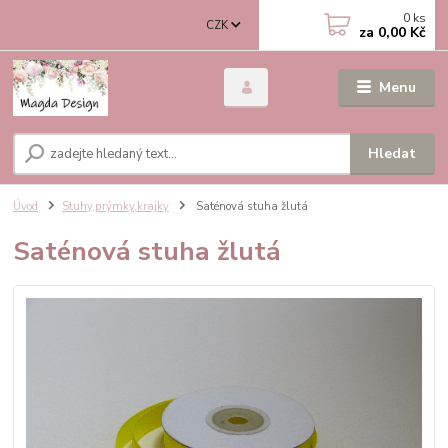
0
ks
CZK
za
0,00 Kč
Menu
Hledat
Úvod
Stuhy,prýmky,krajky
Saténová stuha žlutá
Saténová stuha žlutá