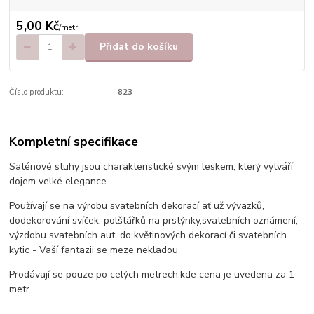
5,00 Kč
/
metr
Přidat do košíku
Číslo produktu:
823
Kompletní specifikace
Saténové stuhy jsou charakteristické svým leskem, který vytváří
dojem velké elegance.
Používají se na výrobu svatebních dekorací ať už vývazků,
dodekorování svíček, polštářků na prstýnky,svatebních oznámení,
výzdobu svatebních aut, do květinových dekorací či svatebních
kytic - Vaší fantazii se meze nekladou
Prodávají se pouze po celých metrech,kde cena je uvedena za 1
metr.