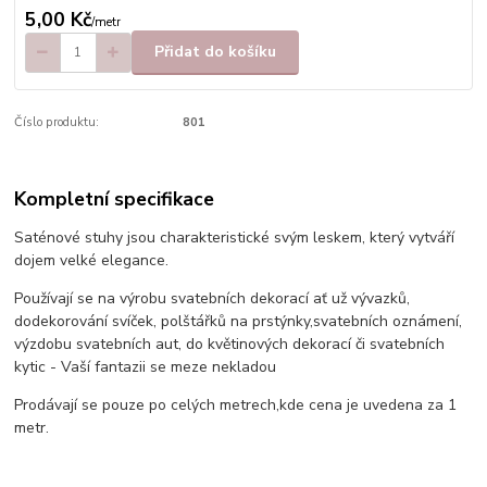
5,00 Kč
/
metr
Přidat do košíku
Číslo produktu:
801
Kompletní specifikace
Saténové stuhy jsou charakteristické svým leskem, který vytváří
dojem velké elegance.
Používají se na výrobu svatebních dekorací ať už vývazků,
dodekorování svíček, polštářků na prstýnky,svatebních oznámení,
výzdobu svatebních aut, do květinových dekorací či svatebních
kytic - Vaší fantazii se meze nekladou
Prodávají se pouze po celých metrech,kde cena je uvedena za 1
metr.