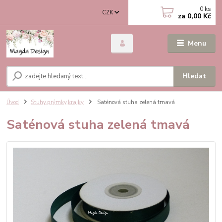
0
ks
CZK
za
0,00 Kč
Menu
Hledat
Úvod
Stuhy,prýmky,krajky
Saténová stuha zelená tmavá
Saténová stuha zelená tmavá