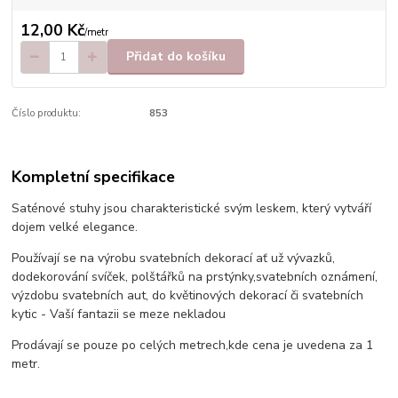
12,00 Kč
/
metr
Přidat do košíku
Číslo produktu:
853
Kompletní specifikace
Saténové stuhy jsou charakteristické svým leskem, který vytváří
dojem velké elegance.
Používají se na výrobu svatebních dekorací ať už vývazků,
dodekorování svíček, polštářků na prstýnky,svatebních oznámení,
výzdobu svatebních aut, do květinových dekorací či svatebních
kytic - Vaší fantazii se meze nekladou
Prodávají se pouze po celých metrech,kde cena je uvedena za 1
metr.