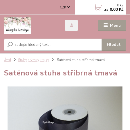
0
ks
CZK
za
0,00 Kč
Menu
Hledat
Úvod
Stuhy,prýmky,krajky
Saténová stuha stříbrná tmavá
Saténová stuha stříbrná tmavá