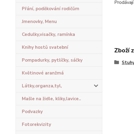
Prodávají
Přání, poděkování rodičům
Jmenovky, Menu
Cedulky,visačky, ramínka
Knihy hostů svatební
Zboží 
Pompadurky, pytlíčky, sáčky
Stuhy
Květinové aranžmá
Látky,organza,tyl,
Mašle na židle, kliky,lavice..
Podvazky
Fotorekvizity