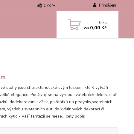
Přihlášení
CZK
0
ks
za
0,00 Kč
mm
vé stuhy jsou charakteristické svým leskem, který vytváří
velké elegance. Používají se na výrobu svatebních dekorací ať
azků, dodekorování svíček, polštářků na prstýnky,svatebních
ní, výzdobu svatebních aut, do květinových dekorací či
ích kytic - Vaší fantazii se meze...
celý popis