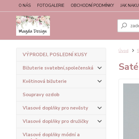
O NÁS
FOTOGALERIE
OBCHODNÍ PODMÍNKY
JAK NAK
Úvod
S
VÝPRODEJ, POSLEDNÍ KUSY
Saté
Bižuterie svatební,společenská
Květinová bižuterie
Soupravy ozdob
Vlasové doplňky pro nevěsty
Vlasové doplňky pro družičky
Vlasové doplňky módní a