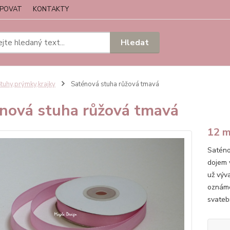
UPOVAT
KONTAKTY
Hledat
tuhy,prýmky,krajky
Saténová stuha růžová tmavá
nová stuha růžová tmavá
12 
Saténo
dojem 
už výv
oznáme
svatebn