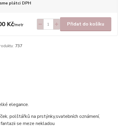
sme plátci DPH
00 Kč
Přidat do košíku
/
metr
roduktu:
737
elké elegance.
íček, polštářků na prstýnky,svatebních oznámení,
í fantazii se meze nekladou