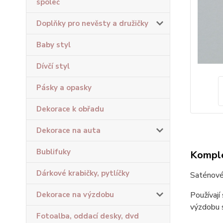
společ
Doplňky pro nevěsty a družičky
Baby styl
Dívčí styl
Pásky a opasky
Dekorace k obřadu
Dekorace na auta
Bublifuky
Komple
Dárkové krabičky, pytlíčky
Saténové 
Dekorace na výzdobu
Používají
výzdobu s
Fotoalba, oddací desky, dvd