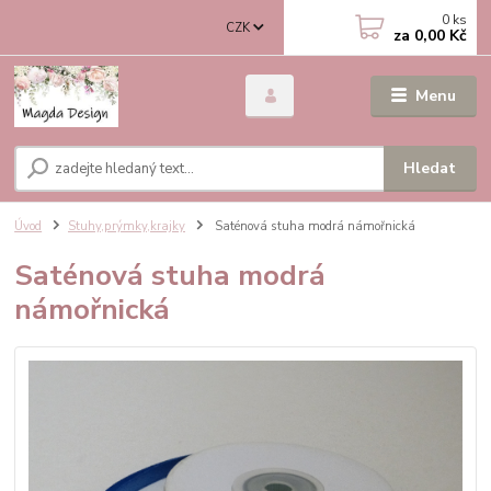
0
ks
CZK
za
0,00 Kč
Menu
Hledat
Úvod
Stuhy,prýmky,krajky
Saténová stuha modrá námořnická
Saténová stuha modrá
námořnická