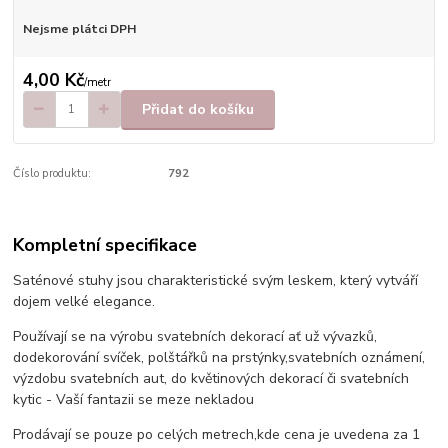
Nejsme plátci DPH
4,00 Kč
/
metr
Přidat do košíku
Číslo produktu:
792
Kompletní specifikace
Saténové stuhy jsou charakteristické svým leskem, který vytváří
dojem velké elegance.
Používají se na výrobu svatebních dekorací ať už vývazků,
dodekorování svíček, polštářků na prstýnky,svatebních oznámení,
výzdobu svatebních aut, do květinových dekorací či svatebních
kytic - Vaší fantazii se meze nekladou
Prodávají se pouze po celých metrech,kde cena je uvedena za 1