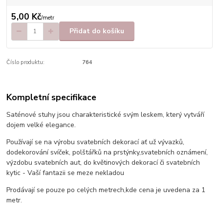
5,00 Kč
/
metr
Přidat do košíku
Číslo produktu:
764
Kompletní specifikace
Saténové stuhy jsou charakteristické svým leskem, který vytváří
dojem velké elegance.
Používají se na výrobu svatebních dekorací ať už vývazků,
dodekorování svíček, polštářků na prstýnky,svatebních oznámení,
výzdobu svatebních aut, do květinových dekorací či svatebních
kytic - Vaší fantazii se meze nekladou
Prodávají se pouze po celých metrech,kde cena je uvedena za 1
metr.