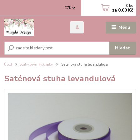
0
ks
CZK
za
0,00 Kč
Menu
Hledat
Úvod
Stuhy,prýmky,krajky
Saténová stuha levandulová
Saténová stuha levandulová