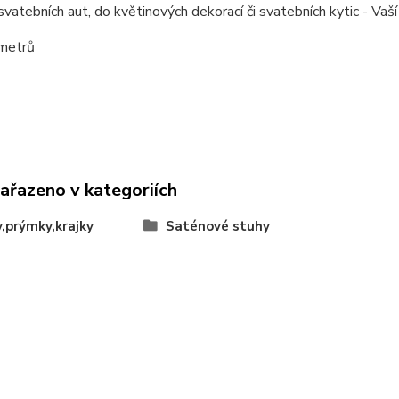
vatebních aut, do květinových dekorací či svatebních kytic - Vaš
 metrů
zařazeno v kategoriích
,prýmky,krajky
Saténové stuhy