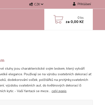
Přihlášení
CZK
0
ks
za
0,00 Kč
mm
vé stuhy jsou charakteristické svým leskem, který vytváří
velké elegance. Používají se na výrobu svatebních dekorací ať
azků, dodekorování svíček, polštářků na prstýnky,svatebních
ní, výzdobu svatebních aut, do květinových dekorací či
ích kytic - Vaší fantazii se meze...
celý popis