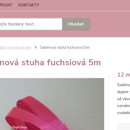
UPOVAT
KONTAKTY
Hledat
tuhy,prýmky,krajky
Saténová stuha fuchsiová 5m
nová stuha fuchsiová 5m
12 
Saténo
dojem 
už výv
oznáme
svatebn