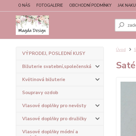
O NÁS
FOTOGALERIE
OBCHODNÍ PODMÍNKY
JAK NAK
Úvod
S
VÝPRODEJ, POSLEDNÍ KUSY
Saté
Bižuterie svatební,společenská
Květinová bižuterie
Soupravy ozdob
Vlasové doplňky pro nevěsty
Vlasové doplňky pro družičky
Vlasové doplňky módní a