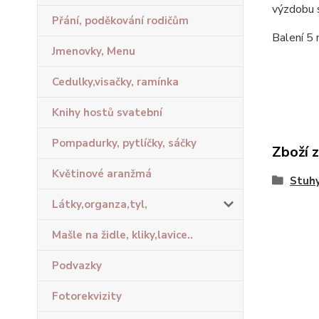
výzdobu s
Přání, poděkování rodičům
Balení 5
Jmenovky, Menu
Cedulky,visačky, ramínka
Knihy hostů svatební
Pompadurky, pytlíčky, sáčky
Zboží 
Květinové aranžmá
Stuhy
Látky,organza,tyl,
Mašle na židle, kliky,lavice..
Podvazky
Fotorekvizity