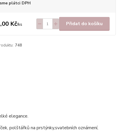
sme plátci DPH
,00 Kč
Přidat do košíku
/
ks
roduktu:
748
elké elegance.
íček, polštářků na prstýnky,svatebních oznámení,