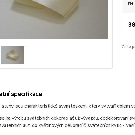
Nej
38
Číslo p
tní specifikace
stuhy jsou charakteristické svým leskem, který vytváří dojem v
 se na výrobu svatebních dekorací ať už vývazků, dodekorování sv
vatebních aut, do květinových dekorací či svatebních kytic - Vaš