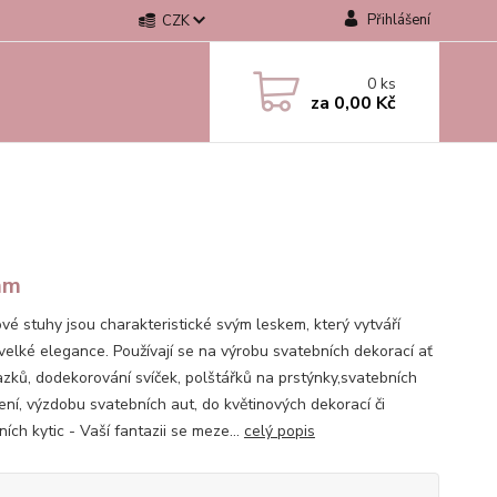
Přihlášení
CZK
0
ks
za
0,00 Kč
mm
vé stuhy jsou charakteristické svým leskem, který vytváří
velké elegance. Používají se na výrobu svatebních dekorací ať
azků, dodekorování svíček, polštářků na prstýnky,svatebních
ní, výzdobu svatebních aut, do květinových dekorací či
ích kytic - Vaší fantazii se meze...
celý popis