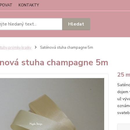
UPOVAT
KONTAKTY
Hledat
tuhy,prýmky,krajky
Saténová stuha champagne 5m
nová stuha champagne 5m
25 
Saténo
dojem 
už výv
oznáme
svatebn