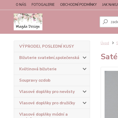
O NÁS
FOTOGALERIE
OBCHODNÍ PODMÍNKY
JAK NAK
Úvod
S
VÝPRODEJ, POSLEDNÍ KUSY
Saté
Bižuterie svatební,společenská
Květinová bižuterie
Soupravy ozdob
Vlasové doplňky pro nevěsty
Vlasové doplňky pro družičky
Vlasové doplňky módní a