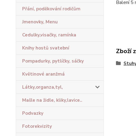
Balení 5
Přání, poděkování rodičům
Jmenovky, Menu
Cedulky,visačky, ramínka
Knihy hostů svatební
Zboží 
Pompadurky, pytlíčky, sáčky
Stuhy
Květinové aranžmá
Látky,organza,tyl,
Mašle na židle, kliky,lavice..
Podvazky
Fotorekvizity