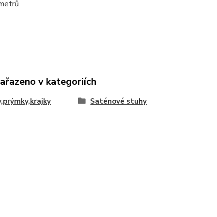
 metrů
zařazeno v kategoriích
,prýmky,krajky
Saténové stuhy