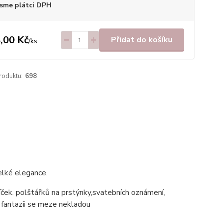
sme plátci DPH
,00 Kč
Přidat do košíku
/
ks
roduktu:
698
elké elegance.
íček, polštářků na prstýnky,svatebních oznámení,
í fantazii se meze nekladou