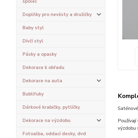
společ
Doplňky pro nevěsty a družičky
Baby styl
Dívčí styl
Pásky a opasky
Dekorace k obřadu
Dekorace na auta
Bublifuky
Komple
Dárkové krabičky, pytlíčky
Saténové 
Dekorace na výzdobu
Používají
výzdobu s
Fotoalba, oddací desky, dvd