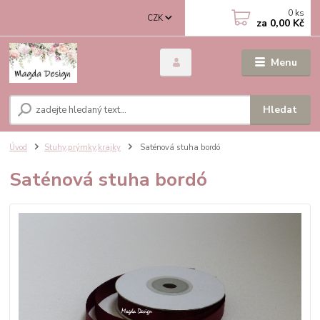
0
ks
CZK
za
0,00 Kč
Menu
Hledat
Úvod
Stuhy,prýmky,krajky
Saténová stuha bordó
Saténová stuha bordó