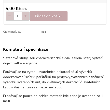
5,00 Kč
/
metr
Přidat do košíku
Číslo produktu:
838
Kompletní specifikace
Saténové stuhy jsou charakteristické svým leskem, který vytváří
dojem velké elegance.
Používají se na výrobu svatebních dekorací ať už vývazků,
dodekorování svíček, polštářků na prstýnky,svatebních oznámení,
výzdobu svatebních aut, do květinových dekorací či svatebních
kytic - Vaší fantazii se meze nekladou
Prodávají se pouze po celých metrech,kde cena je uvedena za 1
metr.