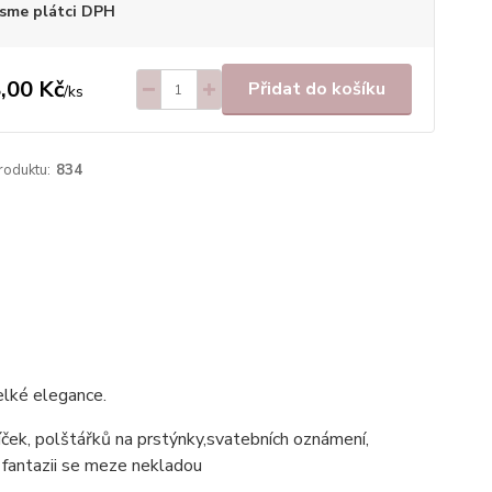
sme plátci DPH
,00 Kč
Přidat do košíku
/
ks
roduktu:
834
elké elegance.
íček, polštářků na prstýnky,svatebních oznámení,
í fantazii se meze nekladou