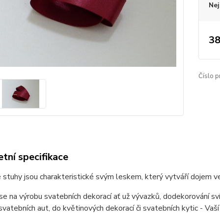
Nej
38
Číslo p
tní specifikace
stuhy jsou charakteristické svým leskem, který vytváří dojem v
 se na výrobu svatebních dekorací ať už vývazků, dodekorování sv
vatebních aut, do květinových dekorací či svatebních kytic - Vaš