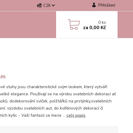
Přihlášení
CZK
0
ks
za
0,00 Kč
mm
vé stuhy jsou charakteristické svým leskem, který vytváří
velké elegance. Používají se na výrobu svatebních dekorací ať
azků, dodekorování svíček, polštářků na prstýnky,svatebních
ní, výzdobu svatebních aut, do květinových dekorací či
ích kytic - Vaší fantazii se meze ...
celý popis