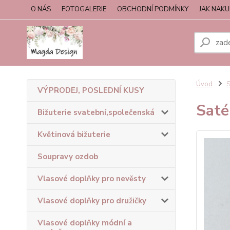
O NÁS
FOTOGALERIE
OBCHODNÍ PODMÍNKY
JAK NAK
Úvod
S
VÝPRODEJ, POSLEDNÍ KUSY
Saté
Bižuterie svatební,společenská
Květinová bižuterie
Soupravy ozdob
Vlasové doplňky pro nevěsty
Vlasové doplňky pro družičky
Vlasové doplňky módní a