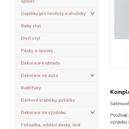
společ
Doplňky pro nevěsty a družičky
Baby styl
Dívčí styl
Pásky a opasky
Dekorace k obřadu
Dekorace na auta
Bublifuky
Komple
Dárkové krabičky, pytlíčky
Saténové 
Dekorace na výzdobu
Používají
výzdobu s
Fotoalba, oddací desky, dvd