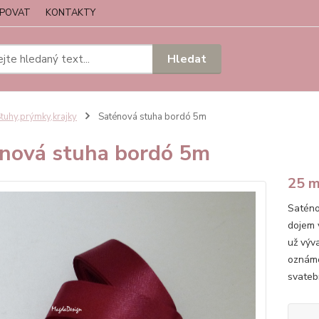
UPOVAT
KONTAKTY
Hledat
tuhy,prýmky,krajky
Saténová stuha bordó 5m
nová stuha bordó 5m
25 
Saténo
dojem 
už výv
oznáme
svatebn