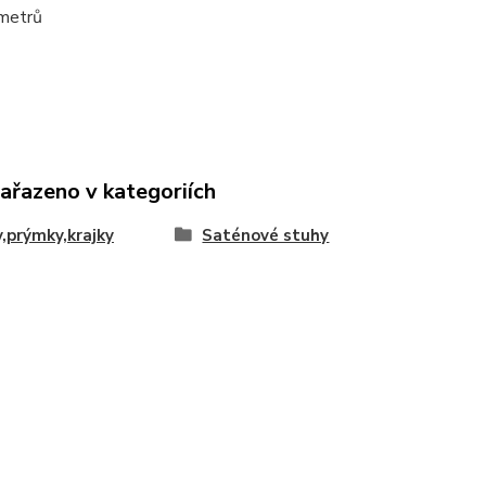
 metrů
zařazeno v kategoriích
,prýmky,krajky
Saténové stuhy