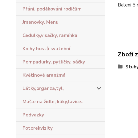
Balení 5
Přání, poděkování rodičům
Jmenovky, Menu
Cedulky,visačky, ramínka
Knihy hostů svatební
Zboží 
Pompadurky, pytlíčky, sáčky
Stuhy
Květinové aranžmá
Látky,organza,tyl,
Mašle na židle, kliky,lavice..
Podvazky
Fotorekvizity