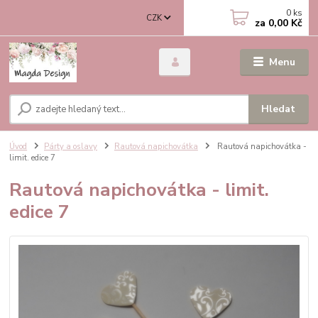
0
ks
CZK
za
0,00 Kč
Menu
Hledat
Úvod
Párty a oslavy
Rautová napichovátka
Rautová napichovátka -
limit. edice 7
Rautová napichovátka - limit.
edice 7