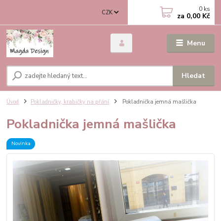
0
ks
CZK
za
0,00 Kč
Menu
Hledat
Úvod
Pokladničky, krabičky na přání
Pokladnička jemná mašlička
Pokladnička jemná mašlička
Novinka