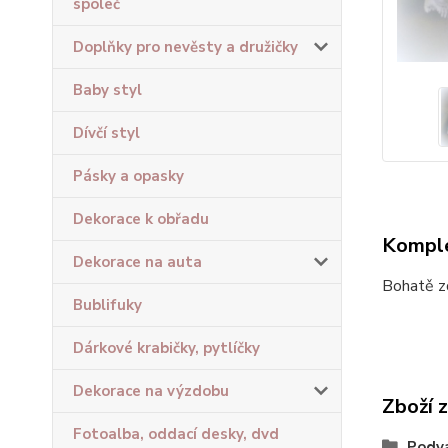
společ
Doplňky pro nevěsty a družičky
Baby styl
Dívčí styl
Pásky a opasky
Dekorace k obřadu
Komple
Dekorace na auta
Bohatě z
Bublifuky
Dárkové krabičky, pytlíčky
Dekorace na výzdobu
Zboží 
Fotoalba, oddací desky, dvd
Podv