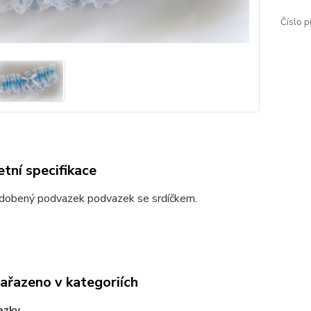
Číslo p
tní specifikace
dobený podvazek podvazek se srdíčkem.
zařazeno v kategoriích
azky