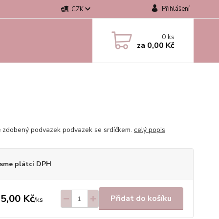
Přihlášení
CZK
0
ks
za
0,00 Kč
 zdobený podvazek podvazek se srdíčkem.
celý popis
sme plátci DPH
5,00 Kč
Přidat do košíku
/
ks