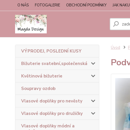
O NÁS
FOTOGALERIE
OBCHODNÍ PODMÍNKY
JAK NAK
Úvod
VÝPRODEJ, POSLEDNÍ KUSY
Podv
Bižuterie svatební,společenská
Květinová bižuterie
Soupravy ozdob
Vlasové doplňky pro nevěsty
Vlasové doplňky pro družičky
Vlasové doplňky módní a