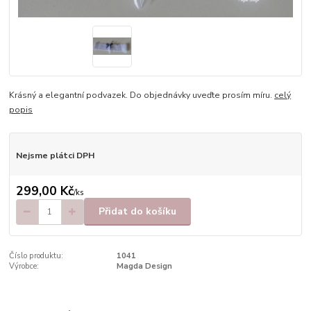
Krásný a elegantní podvazek. Do objednávky uveďte prosím míru.
celý
popis
Nejsme plátci DPH
299,00 Kč
/
ks
Přidat do košíku
Číslo produktu:
1041
Výrobce:
Magda Design