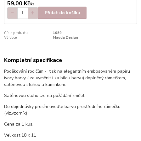
59,00 Kč
/
ks
Přidat do košíku
Číslo produktu:
1089
Výrobce:
Magda Design
Kompletní specifikace
Poděkování rodičům - tisk na elegantním embosovaném papíru
ivory barvy (lze vyměnit i za bílou barvu) doplněný rámečkem,
saténovou stuhou a kaminkem.
Saténovou stuhu lze na požádání změtit.
Do objednávky prosím uveďte barvu prostředního rámečku
(viz.vzorník)
Cena za 1 kus.
Velikost 18 x 11