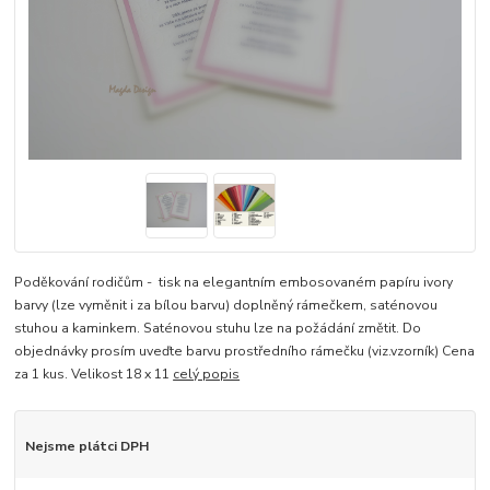
Poděkování rodičům - tisk na elegantním embosovaném papíru ivory
barvy (lze vyměnit i za bílou barvu) doplněný rámečkem, saténovou
stuhou a kaminkem. Saténovou stuhu lze na požádání změtit. Do
objednávky prosím uveďte barvu prostředního rámečku (viz.vzorník) Cena
za 1 kus. Velikost 18 x 11
celý popis
Nejsme plátci DPH