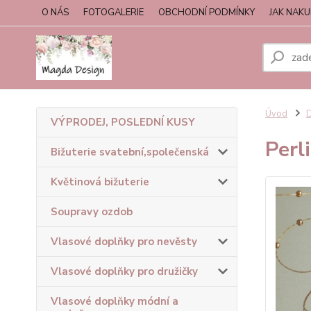
O NÁS
FOTOGALERIE
OBCHODNÍ PODMÍNKY
JAK NAK
Úvod
D
VÝPRODEJ, POSLEDNÍ KUSY
Perl
Bižuterie svatební,společenská
Květinová bižuterie
Soupravy ozdob
Vlasové doplňky pro nevěsty
Vlasové doplňky pro družičky
Vlasové doplňky módní a