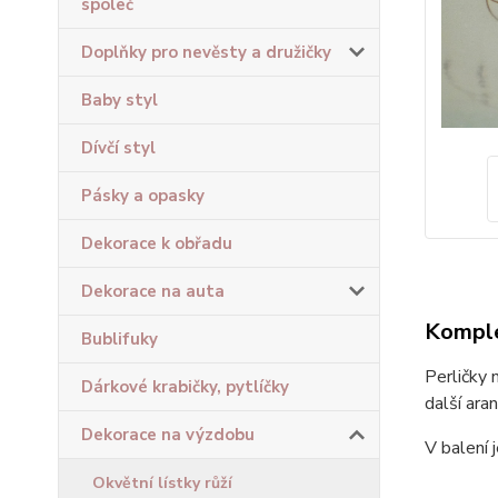
společ
Doplňky pro nevěsty a družičky
Baby styl
Dívčí styl
Pásky a opasky
Dekorace k obřadu
Dekorace na auta
Komple
Bublifuky
Perličky 
Dárkové krabičky, pytlíčky
další ara
Dekorace na výzdobu
V balení 
Okvětní lístky růží