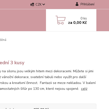
Přihlášení
CZK
0
ks
za
0,00 Kč
ěděná
ední 3 kusy
ky na silonu jsou velkým hitem mezi dekoracemi. Můžete si jimi
t vánoční dekorace, svatební tabuli nebo využít pro další
rskou a kreativní činnost. Fantazii se meze nekladou. V balení
samostatných šňůr po 130 cm, které nejsou spojené.
celý