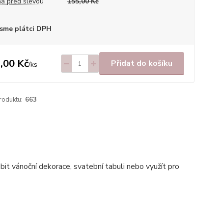
a před slevou
155,00 Kč
sme plátci DPH
,00 Kč
Přidat do košíku
/
ks
roduktu:
663
bit vánoční dekorace, svatební tabuli nebo využít pro