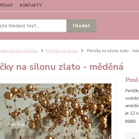
UPOVAT
KONTAKTY
Hledat
ekorace na výzdobu
Perličky na silonu
Perličky na silonu zlato - m
ičky na silonu zlato - měděná
Posl
Perlič
ozdobi
aranžé
je 12 
popis