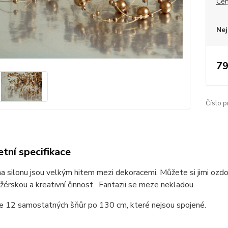
Cen
Nej
79
Číslo p
tní specifikace
na silonu jsou velkým hitem mezi dekoracemi. Můžete si jimi ozdo
nžérskou a kreativní činnost. Fantazii se meze nekladou.
je 12 samostatných šňůr po 130 cm, které nejsou spojené.