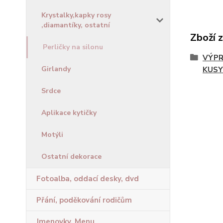
Krystalky,kapky rosy
,diamantíky, ostatní
Zboží 
Perličky na silonu
VÝPR
Girlandy
KUSY
Srdce
Aplikace kytičky
Motýli
Ostatní dekorace
Fotoalba, oddací desky, dvd
Přání, poděkování rodičům
Jmenovky, Menu