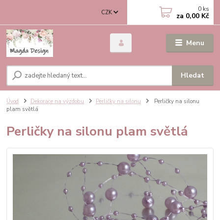
0
ks
CZK
za
0,00 Kč
Menu
Hledat
Úvod
Dekorace na výzdobu
Perličky na silonu
Perličky na silonu
plam světlá
Perličky na silonu plam světlá