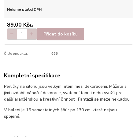
Nejsme plátci DPH
89,00 Kč
/
ks
Přidat do košíku
Číslo produktu:
666
Kompletní specifikace
Perličky na silonu jsou velkým hitem mezi dekoracemi. Můžete si
jimi ozdobit vánoční dekorace, svatební tabuli nebo využít pro
další aranžérskou a kreativní činnost. Fantazii se meze nekladou.
V balení je 15 samostatných šňůr po 130 cm, které nejsou
spojené.