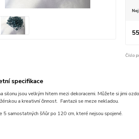
Nej
55
Číslo p
tní specifikace
na silonu jsou velkým hitem mezi dekoracemi. Můžete si jimi ozdo
nžérskou a kreativní činnost. Fantazii se meze nekladou.
je 5 samostatných šňůr po 120 cm, které nejsou spojené.