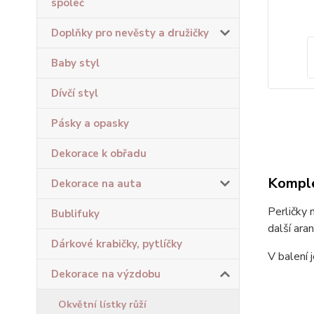
společ
Doplňky pro nevěsty a družičky
Baby styl
Dívčí styl
Pásky a opasky
Dekorace k obřadu
Komple
Dekorace na auta
Perličky 
Bublifuky
další ara
Dárkové krabičky, pytlíčky
V balení 
Dekorace na výzdobu
Okvětní lístky růží