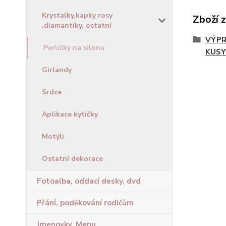
Krystalky,kapky rosy
Zboží 
,diamantíky, ostatní
VÝPR
Perličky na silonu
KUSY
Girlandy
Srdce
Aplikace kytičky
Motýli
Ostatní dekorace
Fotoalba, oddací desky, dvd
Přání, poděkování rodičům
Jmenovky, Menu