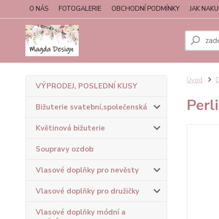
O NÁS
FOTOGALERIE
OBCHODNÍ PODMÍNKY
JAK NAK
Úvod
D
VÝPRODEJ, POSLEDNÍ KUSY
Perl
Bižuterie svatební,společenská
Květinová bižuterie
Soupravy ozdob
Vlasové doplňky pro nevěsty
Vlasové doplňky pro družičky
Vlasové doplňky módní a