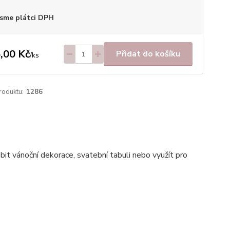
sme plátci DPH
,00 Kč
Přidat do košíku
/
ks
roduktu:
1286
bit vánoční dekorace, svatební tabuli nebo využít pro