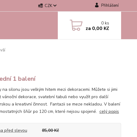
Přihlášení
CZK
0
ks
za
0,00 Kč
vší
ední 1 balení
ky na silonu jsou velkým hitem mezi dekoracemi. Můžete si jimi
t vánoční dekorace, svatební tabuli nebo využít pro další
rskou a kreativní činnost. Fantazii se meze nekladou. V balení
amostatných šňůr po 120 cm, které nejsou spojené.
celý popis
a před slevou
85,00 Kč