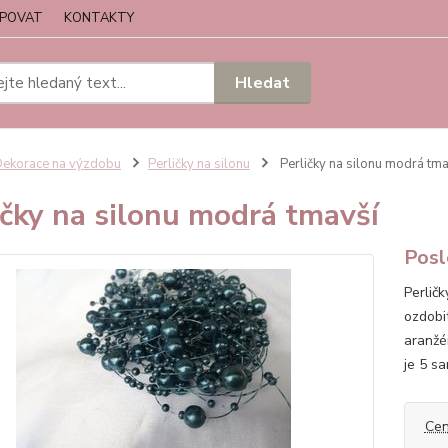
UPOVAT
KONTAKTY
Hledat
ekorace na výzdobu
Perličky na silonu
Perličky na silonu modrá tma
ičky na silonu modrá tmavší
Posl
Perlič
ozdobi
aranžé
je 5 s
Cen