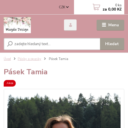
0
ks
CZK
za
0,00 Kč
Menu
Hledat
Úvod
Pásky a opasky
Pásek Tamia
Pásek Tamia
Akce