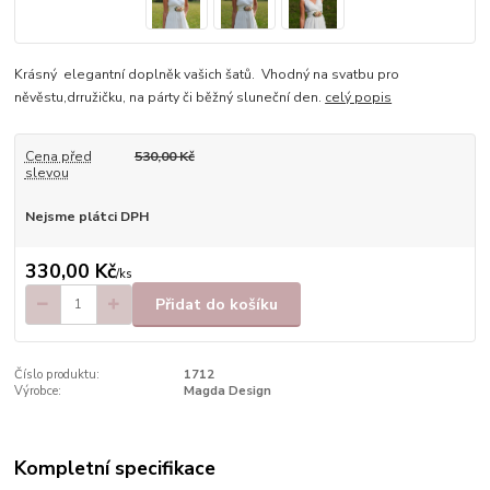
Krásný elegantní doplněk vašich šatů. Vhodný na svatbu pro
něvěstu,drružičku, na párty či běžný sluneční den.
celý popis
Cena před
530,00 Kč
slevou
Nejsme plátci DPH
330,00 Kč
/
ks
Přidat do košíku
Číslo produktu:
1712
Výrobce:
Magda Design
Kompletní specifikace